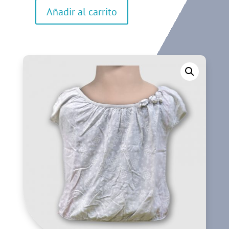
Añadir al carrito
Camiseta
de
manga
corta
cantidad