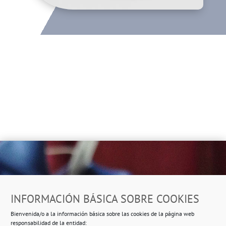
Dirección
INFORMACIÓN BÁSICA SOBRE COOKIES
Ropero Solidario de Usera
Bienvenida/o a la información básica sobre las cookies de la página web
Beasáin 25-33
posterior, local 3 – 28041 Madrid
responsabilidad de la entidad: