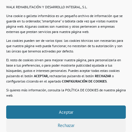
WALK REHABILITACIÓN Y DESARROLLO INTEGRAL, S.L.
Una cookie o galleta informática es un pequeño archivo de información que se
guarda en tu ordenador, “smartphone” o tableta cada vez que visitas nuestra
Información
página web. Algunas cookies son nuestras y otras pertenecen a empresas
externas que prestan servicios para nuestra página web.
Política de privacidad.
Las cookies pueden ser de varios tipos: las cookies técnicas son necesarias para
que nuestra página web pueda funcionar, no necesitan de tu autorización y son
Compromiso con la protección de datos
las únicas que tenemos activadas por defecto.
personales.
El resto de cookies sirven para mejorar nuestra página, para personalizarla en
base a tus preferencias, o para poder mostrarte publicidad ajustada a tus
Política de Cookies.
búsquedas, gustos e intereses personales. Puedes aceptar todas estas cookies
pulsando el botón
ACEPTAR,
rechazarlas pulsando el botón
RECHAZAR
o
configurarlas clicando en el apartado
CONFIGURACIÓN DE COOKIES
.
Si quieres más información, consulta la
POLÍTICA DE COOKIES
de nuestra página
© 2021. Realizado en el Centro de Rehabilitación
Laboral de Usera
web.
Aceptar
.
Rechazar