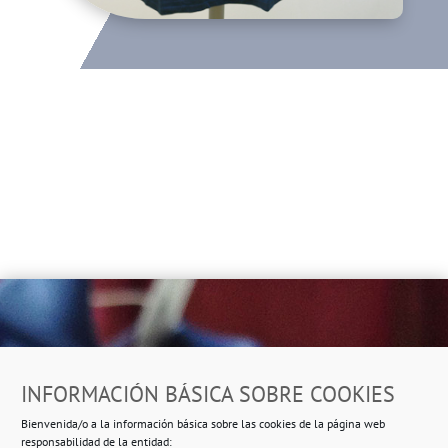
Dirección
INFORMACIÓN BÁSICA SOBRE COOKIES
Ropero Solidario de Usera
Bienvenida/o a la información básica sobre las cookies de la página web
Beasáin 25-33
posterior, local 3 – 28041 Madrid
responsabilidad de la entidad: