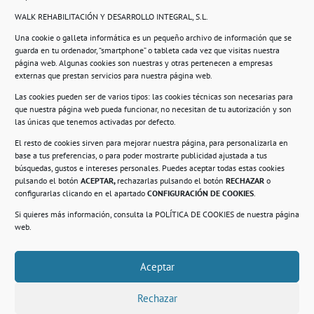
WALK REHABILITACIÓN Y DESARROLLO INTEGRAL, S.L.
Una cookie o galleta informática es un pequeño archivo de información que se
guarda en tu ordenador, “smartphone” o tableta cada vez que visitas nuestra
Información
página web. Algunas cookies son nuestras y otras pertenecen a empresas
externas que prestan servicios para nuestra página web.
Política de privacidad.
Las cookies pueden ser de varios tipos: las cookies técnicas son necesarias para
que nuestra página web pueda funcionar, no necesitan de tu autorización y son
Compromiso con la protección de datos
las únicas que tenemos activadas por defecto.
personales.
El resto de cookies sirven para mejorar nuestra página, para personalizarla en
base a tus preferencias, o para poder mostrarte publicidad ajustada a tus
Política de Cookies.
búsquedas, gustos e intereses personales. Puedes aceptar todas estas cookies
pulsando el botón
ACEPTAR,
rechazarlas pulsando el botón
RECHAZAR
o
configurarlas clicando en el apartado
CONFIGURACIÓN DE COOKIES
.
Si quieres más información, consulta la
POLÍTICA DE COOKIES
de nuestra página
© 2021. Realizado en el Centro de Rehabilitación
Laboral de Usera
web.
Aceptar
.
Rechazar