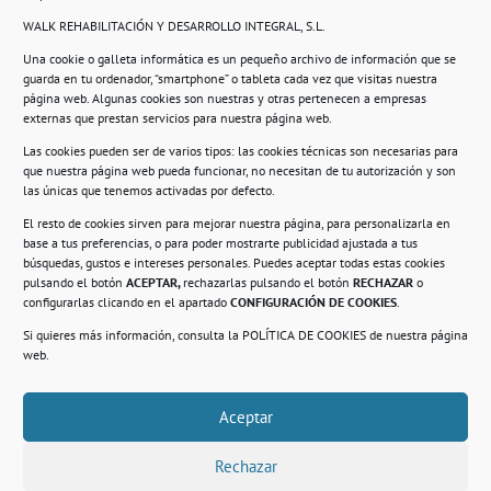
WALK REHABILITACIÓN Y DESARROLLO INTEGRAL, S.L.
Una cookie o galleta informática es un pequeño archivo de información que se
guarda en tu ordenador, “smartphone” o tableta cada vez que visitas nuestra
Información
página web. Algunas cookies son nuestras y otras pertenecen a empresas
externas que prestan servicios para nuestra página web.
Política de privacidad.
Las cookies pueden ser de varios tipos: las cookies técnicas son necesarias para
que nuestra página web pueda funcionar, no necesitan de tu autorización y son
Compromiso con la protección de datos
las únicas que tenemos activadas por defecto.
personales.
El resto de cookies sirven para mejorar nuestra página, para personalizarla en
base a tus preferencias, o para poder mostrarte publicidad ajustada a tus
Política de Cookies.
búsquedas, gustos e intereses personales. Puedes aceptar todas estas cookies
pulsando el botón
ACEPTAR,
rechazarlas pulsando el botón
RECHAZAR
o
configurarlas clicando en el apartado
CONFIGURACIÓN DE COOKIES
.
Si quieres más información, consulta la
POLÍTICA DE COOKIES
de nuestra página
© 2021. Realizado en el Centro de Rehabilitación
Laboral de Usera
web.
Aceptar
.
Rechazar