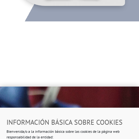
Dirección
INFORMACIÓN BÁSICA SOBRE COOKIES
Ropero Solidario de Usera
Bienvenida/o a la información básica sobre las cookies de la página web
Beasáin 25-33
posterior, local 3 – 28041 Madrid
responsabilidad de la entidad: