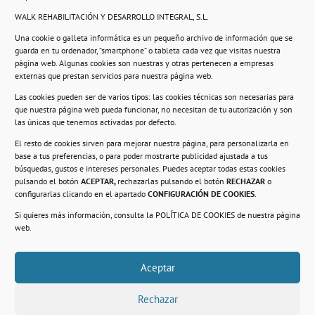
WALK REHABILITACIÓN Y DESARROLLO INTEGRAL, S.L.
Una cookie o galleta informática es un pequeño archivo de información que se
guarda en tu ordenador, “smartphone” o tableta cada vez que visitas nuestra
Información
página web. Algunas cookies son nuestras y otras pertenecen a empresas
externas que prestan servicios para nuestra página web.
Política de privacidad.
Las cookies pueden ser de varios tipos: las cookies técnicas son necesarias para
que nuestra página web pueda funcionar, no necesitan de tu autorización y son
Compromiso con la protección de datos
las únicas que tenemos activadas por defecto.
personales.
El resto de cookies sirven para mejorar nuestra página, para personalizarla en
base a tus preferencias, o para poder mostrarte publicidad ajustada a tus
Política de Cookies.
búsquedas, gustos e intereses personales. Puedes aceptar todas estas cookies
pulsando el botón
ACEPTAR,
rechazarlas pulsando el botón
RECHAZAR
o
configurarlas clicando en el apartado
CONFIGURACIÓN DE COOKIES
.
Si quieres más información, consulta la
POLÍTICA DE COOKIES
de nuestra página
© 2021. Realizado en el Centro de Rehabilitación
Laboral de Usera
web.
Aceptar
.
Rechazar