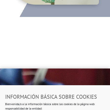
Dirección
INFORMACIÓN BÁSICA SOBRE COOKIES
Ropero Solidario de Usera
Bienvenida/o a la información básica sobre las cookies de la página web
Beasáin 25-33
posterior, local 3 – 28041 Madrid
responsabilidad de la entidad: