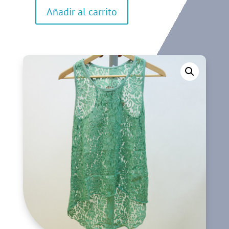
Añadir al carrito
Camiseta
de
manga
corta
cantidad