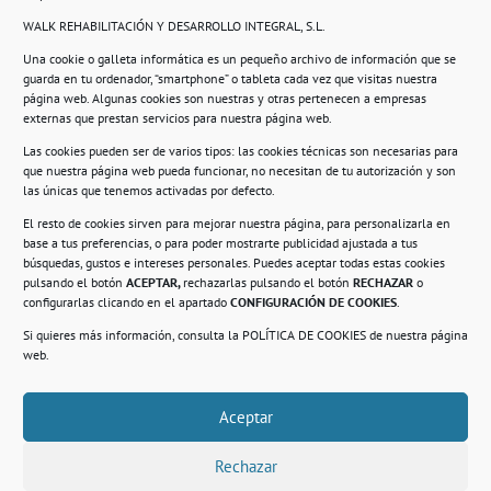
WALK REHABILITACIÓN Y DESARROLLO INTEGRAL, S.L.
Una cookie o galleta informática es un pequeño archivo de información que se
guarda en tu ordenador, “smartphone” o tableta cada vez que visitas nuestra
Información
página web. Algunas cookies son nuestras y otras pertenecen a empresas
externas que prestan servicios para nuestra página web.
Política de privacidad.
Las cookies pueden ser de varios tipos: las cookies técnicas son necesarias para
que nuestra página web pueda funcionar, no necesitan de tu autorización y son
Compromiso con la protección de datos
las únicas que tenemos activadas por defecto.
personales.
El resto de cookies sirven para mejorar nuestra página, para personalizarla en
base a tus preferencias, o para poder mostrarte publicidad ajustada a tus
Política de Cookies.
búsquedas, gustos e intereses personales. Puedes aceptar todas estas cookies
pulsando el botón
ACEPTAR,
rechazarlas pulsando el botón
RECHAZAR
o
configurarlas clicando en el apartado
CONFIGURACIÓN DE COOKIES
.
Si quieres más información, consulta la
POLÍTICA DE COOKIES
de nuestra página
© 2021. Realizado en el Centro de Rehabilitación
Laboral de Usera
web.
Aceptar
.
Rechazar