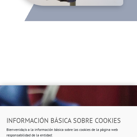
Dirección
INFORMACIÓN BÁSICA SOBRE COOKIES
Ropero Solidario de Usera
Bienvenida/o a la información básica sobre las cookies de la página web
Beasáin 25-33
posterior, local 3 – 28041 Madrid
responsabilidad de la entidad: