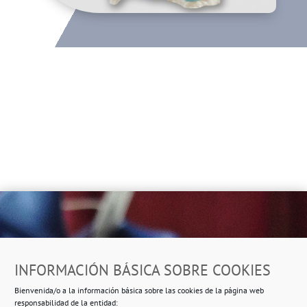
Dirección
INFORMACIÓN BÁSICA SOBRE COOKIES
Ropero Solidario de Usera
Bienvenida/o a la información básica sobre las cookies de la página web
Beasáin 25-33
posterior, local 3 – 28041 Madrid
responsabilidad de la entidad: