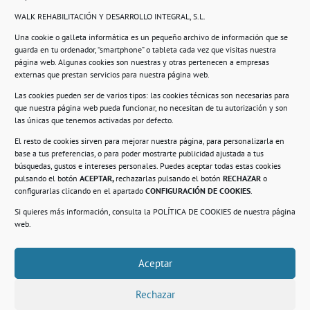
WALK REHABILITACIÓN Y DESARROLLO INTEGRAL, S.L.
Una cookie o galleta informática es un pequeño archivo de información que se
guarda en tu ordenador, “smartphone” o tableta cada vez que visitas nuestra
Información
página web. Algunas cookies son nuestras y otras pertenecen a empresas
externas que prestan servicios para nuestra página web.
Política de privacidad.
Las cookies pueden ser de varios tipos: las cookies técnicas son necesarias para
que nuestra página web pueda funcionar, no necesitan de tu autorización y son
Compromiso con la protección de datos
las únicas que tenemos activadas por defecto.
personales.
El resto de cookies sirven para mejorar nuestra página, para personalizarla en
base a tus preferencias, o para poder mostrarte publicidad ajustada a tus
Política de Cookies.
búsquedas, gustos e intereses personales. Puedes aceptar todas estas cookies
pulsando el botón
ACEPTAR,
rechazarlas pulsando el botón
RECHAZAR
o
configurarlas clicando en el apartado
CONFIGURACIÓN DE COOKIES
.
Si quieres más información, consulta la
POLÍTICA DE COOKIES
de nuestra página
© 2021. Realizado en el Centro de Rehabilitación
Laboral de Usera
web.
Aceptar
.
Rechazar