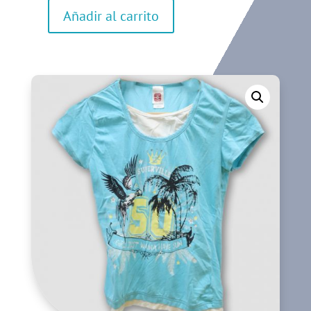
Añadir al carrito
Camiseta
de
manga
corta
cantidad