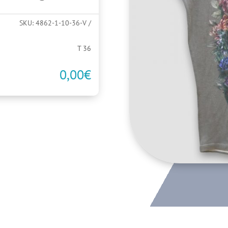
SKU:
4862-1-10-36-V
T 36
0,00
€