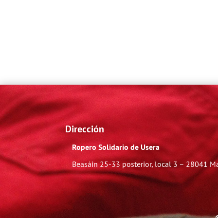
Dirección
Ropero Solidario de Usera
Beasáin 25-33
posterior, local 3 – 28041 M