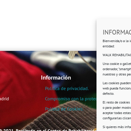
INFORMAC
Bienvenida/o a la i
entidad:
WALK REHABILITAC
Una cookie o galle
ordenador, “smartp
nuestras y otras p
Información
Las cookies pueden 
Política de privacidad.
web pueda funciona
defecto.
adrid
Compromiso con la protección de datos pe
El resto de cookies
o para poder mostra
Política de Cookies.
aceptar todas esta
configurarlas clic
Si quieres más inf
© 2021. Realizado en el Centro de Rehabilitación Laboral de User