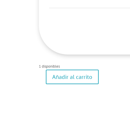
1 disponibles
Añadir al carrito
Camiseta
de
manga
corta
cantidad