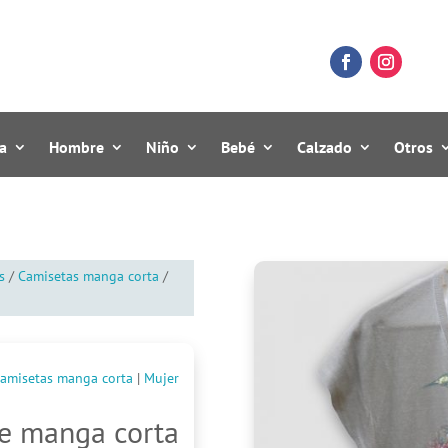
a
Hombre
Niño
Bebé
Calzado
Otros
s
/
Camisetas manga corta
/
amisetas manga corta
|
Mujer
e manga corta