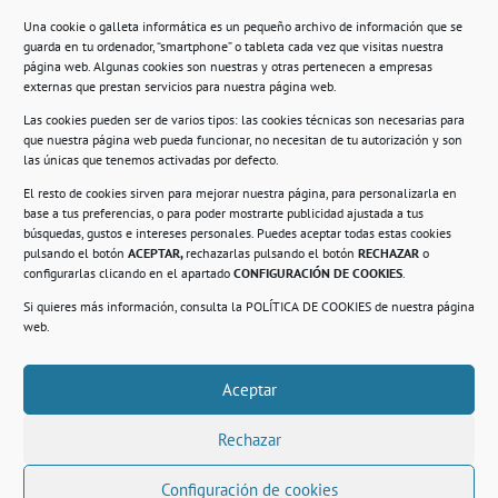
Una cookie o galleta informática es un pequeño archivo de información que se
guarda en tu ordenador, “smartphone” o tableta cada vez que visitas nuestra
Información
página web. Algunas cookies son nuestras y otras pertenecen a empresas
externas que prestan servicios para nuestra página web.
Política de privacidad.
Las cookies pueden ser de varios tipos: las cookies técnicas son necesarias para
que nuestra página web pueda funcionar, no necesitan de tu autorización y son
Compromiso con la protección de datos
las únicas que tenemos activadas por defecto.
personales.
El resto de cookies sirven para mejorar nuestra página, para personalizarla en
base a tus preferencias, o para poder mostrarte publicidad ajustada a tus
Política de Cookies.
búsquedas, gustos e intereses personales. Puedes aceptar todas estas cookies
pulsando el botón
ACEPTAR,
rechazarlas pulsando el botón
RECHAZAR
o
configurarlas clicando en el apartado
CONFIGURACIÓN DE COOKIES
.
Si quieres más información, consulta la
POLÍTICA DE COOKIES
de nuestra página
© 2021. Realizado en el Centro de Rehabilitación
Laboral de Usera
web.
Aceptar
.
Rechazar
Configuración de cookies