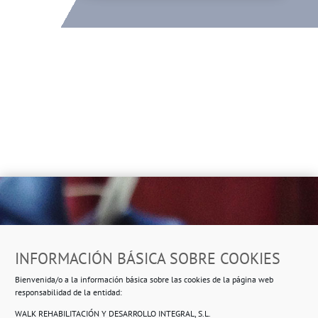
Dirección
INFORMACIÓN BÁSICA SOBRE COOKIES
Ropero Solidario de Usera
Bienvenida/o a la información básica sobre las cookies de la página web
Beasáin 25-33
posterior, local 3 – 28041 Madrid
responsabilidad de la entidad:
WALK REHABILITACIÓN Y DESARROLLO INTEGRAL, S.L.