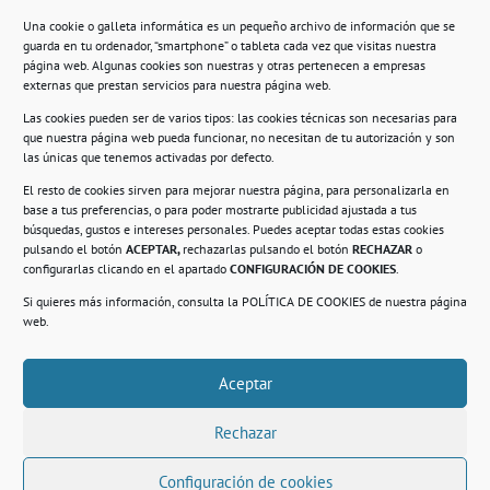
Una cookie o galleta informática es un pequeño archivo de información que se
guarda en tu ordenador, “smartphone” o tableta cada vez que visitas nuestra
Información
página web. Algunas cookies son nuestras y otras pertenecen a empresas
externas que prestan servicios para nuestra página web.
Política de privacidad.
Las cookies pueden ser de varios tipos: las cookies técnicas son necesarias para
que nuestra página web pueda funcionar, no necesitan de tu autorización y son
Compromiso con la protección de datos
las únicas que tenemos activadas por defecto.
personales.
El resto de cookies sirven para mejorar nuestra página, para personalizarla en
base a tus preferencias, o para poder mostrarte publicidad ajustada a tus
Política de Cookies.
búsquedas, gustos e intereses personales. Puedes aceptar todas estas cookies
pulsando el botón
ACEPTAR,
rechazarlas pulsando el botón
RECHAZAR
o
configurarlas clicando en el apartado
CONFIGURACIÓN DE COOKIES
.
Si quieres más información, consulta la
POLÍTICA DE COOKIES
de nuestra página
© 2021. Realizado en el Centro de Rehabilitación
Laboral de Usera
web.
Aceptar
.
Rechazar
Configuración de cookies