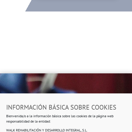
Dirección
INFORMACIÓN BÁSICA SOBRE COOKIES
Ropero Solidario de Usera
Bienvenida/o a la información básica sobre las cookies de la página web
Beasáin 25-33
posterior, local 3 – 28041 Madrid
responsabilidad de la entidad:
WALK REHABILITACIÓN Y DESARROLLO INTEGRAL, S.L.