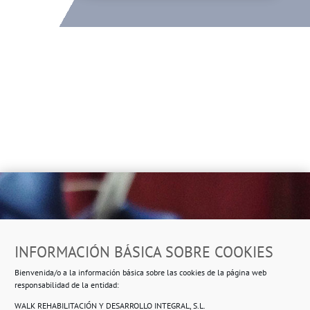
Dirección
INFORMACIÓN BÁSICA SOBRE COOKIES
Ropero Solidario de Usera
Bienvenida/o a la información básica sobre las cookies de la página web
Beasáin 25-33
posterior, local 3 – 28041 Madrid
responsabilidad de la entidad:
WALK REHABILITACIÓN Y DESARROLLO INTEGRAL, S.L.