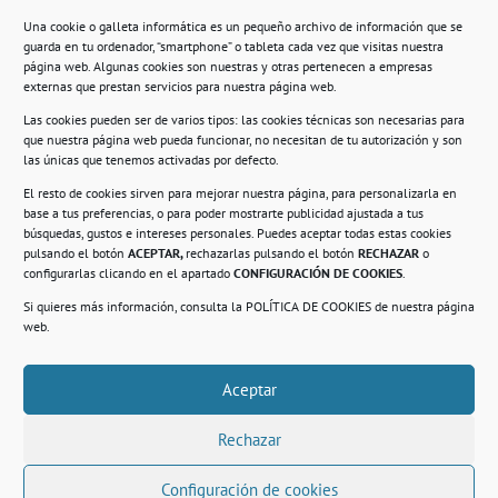
Una cookie o galleta informática es un pequeño archivo de información que se
guarda en tu ordenador, “smartphone” o tableta cada vez que visitas nuestra
Información
página web. Algunas cookies son nuestras y otras pertenecen a empresas
externas que prestan servicios para nuestra página web.
Política de privacidad.
Las cookies pueden ser de varios tipos: las cookies técnicas son necesarias para
que nuestra página web pueda funcionar, no necesitan de tu autorización y son
Compromiso con la protección de datos
las únicas que tenemos activadas por defecto.
personales.
El resto de cookies sirven para mejorar nuestra página, para personalizarla en
base a tus preferencias, o para poder mostrarte publicidad ajustada a tus
Política de Cookies.
búsquedas, gustos e intereses personales. Puedes aceptar todas estas cookies
pulsando el botón
ACEPTAR,
rechazarlas pulsando el botón
RECHAZAR
o
configurarlas clicando en el apartado
CONFIGURACIÓN DE COOKIES
.
Si quieres más información, consulta la
POLÍTICA DE COOKIES
de nuestra página
© 2021. Realizado en el Centro de Rehabilitación
Laboral de Usera
web.
Aceptar
.
Rechazar
Configuración de cookies