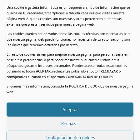
Una cookie o galleta informática es un pequeño archivo de información que se
guarda en tu ordenador, “smartphone” o tableta cada vez que visitas nuestra
Información
página web. Algunas cookies son nuestras y otras pertenecen a empresas
externas que prestan servicios para nuestra página web.
Política de privacidad.
Las cookies pueden ser de varios tipos: las cookies técnicas son necesarias para
que nuestra página web pueda funcionar, no necesitan de tu autorización y son
Compromiso con la protección de datos
las únicas que tenemos activadas por defecto.
personales.
El resto de cookies sirven para mejorar nuestra página, para personalizarla en
base a tus preferencias, o para poder mostrarte publicidad ajustada a tus
Política de Cookies.
búsquedas, gustos e intereses personales. Puedes aceptar todas estas cookies
pulsando el botón
ACEPTAR,
rechazarlas pulsando el botón
RECHAZAR
o
configurarlas clicando en el apartado
CONFIGURACIÓN DE COOKIES
.
Si quieres más información, consulta la
POLÍTICA DE COOKIES
de nuestra página
© 2021. Realizado en el Centro de Rehabilitación
Laboral de Usera
web.
Aceptar
.
Rechazar
Configuración de cookies