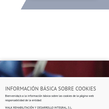
Dirección
INFORMACIÓN BÁSICA SOBRE COOKIES
Ropero Solidario de Usera
Bienvenida/o a la información básica sobre las cookies de la página web
Beasáin 25-33
posterior, local 3 – 28041 Madrid
responsabilidad de la entidad:
WALK REHABILITACIÓN Y DESARROLLO INTEGRAL, S.L.