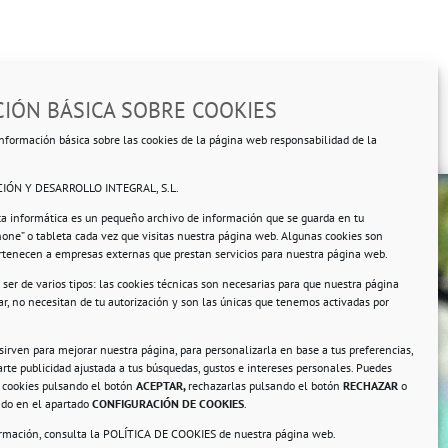
IÓN BÁSICA SOBRE COOKIES
nformación básica sobre las cookies de la página web responsabilidad de la
IÓN Y DESARROLLO INTEGRAL, S.L.
ta informática es un pequeño archivo de información que se guarda en tu
hone” o tableta cada vez que visitas nuestra página web. Algunas cookies son
ertenecen a empresas externas que prestan servicios para nuestra página web.
ser de varios tipos: las cookies técnicas son necesarias para que nuestra página
r, no necesitan de tu autorización y son las únicas que tenemos activadas por
rsonales.
 sirven para mejorar nuestra página, para personalizarla en base a tus preferencias,
rte publicidad ajustada a tus búsquedas, gustos e intereses personales. Puedes
s cookies pulsando el botón
ACEPTAR,
rechazarlas pulsando el botón
RECHAZAR
o
ando en el apartado
CONFIGURACIÓN DE COOKIES
.
ormación, consulta la
POLÍTICA DE COOKIES
de nuestra página web.
a