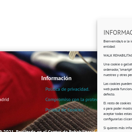
INFORMAC
Bienvenida/o a la i
entidad:
WALK REHABILITAC
Una cookie o galle
ordenador, “smartp
nuestras y otras p
Información
Las cookies pueden 
Política de privacidad.
web pueda funciona
defecto.
adrid
Compromiso con la protección de datos pe
El resto de cookies
o para poder mostra
Política de Cookies.
aceptar todas esta
configurarlas clic
Si quieres más inf
© 2021. Realizado en el Centro de Rehabilitación Laboral de User