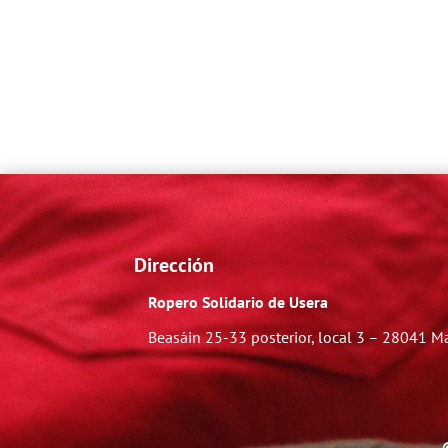
Dirección
Ropero Solidario de Usera
Beasáin 25-33
posterior, local 3 – 28041 M