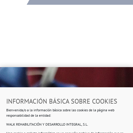
Dirección
INFORMACIÓN BÁSICA SOBRE COOKIES
Ropero Solidario de Usera
Bienvenida/o a la información básica sobre las cookies de la página web
Beasáin 25-33
posterior, local 3 – 28041 Madrid
responsabilidad de la entidad:
WALK REHABILITACIÓN Y DESARROLLO INTEGRAL, S.L.