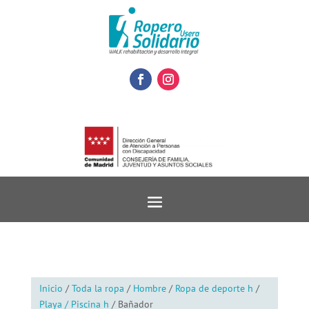
Inicio
/
Toda la ropa
/
Hombre
/
Ropa de deporte h
/
Playa / Piscina h
/ Bañador