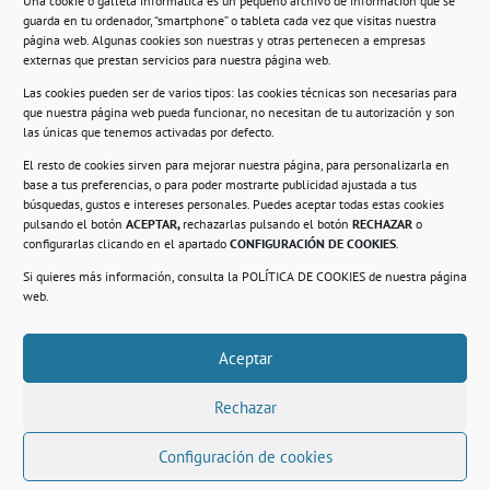
Una cookie o galleta informática es un pequeño archivo de información que se
guarda en tu ordenador, “smartphone” o tableta cada vez que visitas nuestra
Información
página web. Algunas cookies son nuestras y otras pertenecen a empresas
externas que prestan servicios para nuestra página web.
Política de privacidad.
Las cookies pueden ser de varios tipos: las cookies técnicas son necesarias para
que nuestra página web pueda funcionar, no necesitan de tu autorización y son
Compromiso con la protección de datos
las únicas que tenemos activadas por defecto.
personales.
El resto de cookies sirven para mejorar nuestra página, para personalizarla en
base a tus preferencias, o para poder mostrarte publicidad ajustada a tus
Política de Cookies.
búsquedas, gustos e intereses personales. Puedes aceptar todas estas cookies
pulsando el botón
ACEPTAR,
rechazarlas pulsando el botón
RECHAZAR
o
configurarlas clicando en el apartado
CONFIGURACIÓN DE COOKIES
.
Si quieres más información, consulta la
POLÍTICA DE COOKIES
de nuestra página
© 2021. Realizado en el Centro de Rehabilitación
Laboral de Usera
web.
Aceptar
.
Rechazar
Configuración de cookies