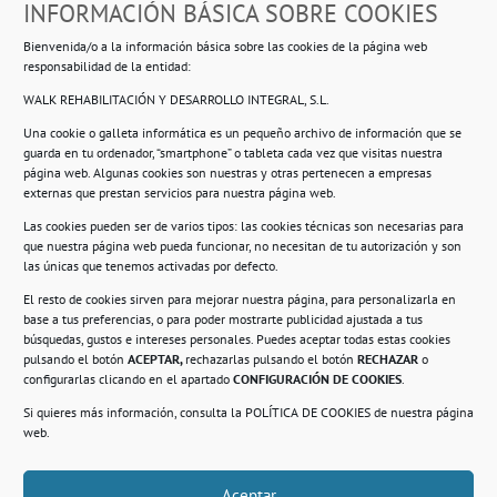
INFORMACIÓN BÁSICA SOBRE COOKIES
Ropero Solidario de Usera
Bienvenida/o a la información básica sobre las cookies de la página web
Beasáin 25-33
posterior, local 3 – 28041 Madrid
responsabilidad de la entidad:
WALK REHABILITACIÓN Y DESARROLLO INTEGRAL, S.L.
Una cookie o galleta informática es un pequeño archivo de información que se
guarda en tu ordenador, “smartphone” o tableta cada vez que visitas nuestra
Información
página web. Algunas cookies son nuestras y otras pertenecen a empresas
externas que prestan servicios para nuestra página web.
Política de privacidad.
Las cookies pueden ser de varios tipos: las cookies técnicas son necesarias para
que nuestra página web pueda funcionar, no necesitan de tu autorización y son
Compromiso con la protección de datos
las únicas que tenemos activadas por defecto.
personales.
El resto de cookies sirven para mejorar nuestra página, para personalizarla en
base a tus preferencias, o para poder mostrarte publicidad ajustada a tus
Política de Cookies.
búsquedas, gustos e intereses personales. Puedes aceptar todas estas cookies
pulsando el botón
ACEPTAR,
rechazarlas pulsando el botón
RECHAZAR
o
configurarlas clicando en el apartado
CONFIGURACIÓN DE COOKIES
.
Si quieres más información, consulta la
POLÍTICA DE COOKIES
de nuestra página
© 2021. Realizado en el Centro de Rehabilitación
Laboral de Usera
web.
Aceptar