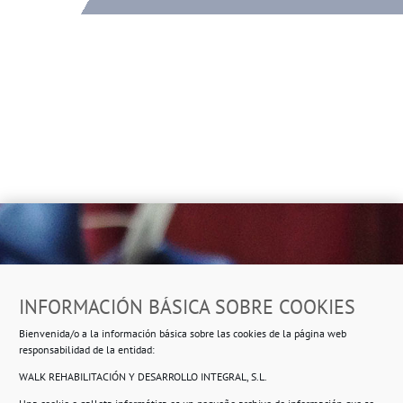
Dirección
INFORMACIÓN BÁSICA SOBRE COOKIES
Ropero Solidario de Usera
Bienvenida/o a la información básica sobre las cookies de la página web
Beasáin 25-33
posterior, local 3 – 28041 Madrid
responsabilidad de la entidad:
WALK REHABILITACIÓN Y DESARROLLO INTEGRAL, S.L.