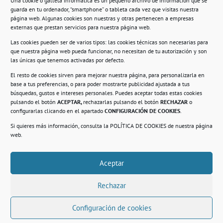
Una cookie o galleta informática es un pequeño archivo de información que se
guarda en tu ordenador, “smartphone” o tableta cada vez que visitas nuestra
Información
página web. Algunas cookies son nuestras y otras pertenecen a empresas
externas que prestan servicios para nuestra página web.
Política de privacidad.
Las cookies pueden ser de varios tipos: las cookies técnicas son necesarias para
que nuestra página web pueda funcionar, no necesitan de tu autorización y son
Compromiso con la protección de datos
las únicas que tenemos activadas por defecto.
personales.
El resto de cookies sirven para mejorar nuestra página, para personalizarla en
base a tus preferencias, o para poder mostrarte publicidad ajustada a tus
Política de Cookies.
búsquedas, gustos e intereses personales. Puedes aceptar todas estas cookies
pulsando el botón
ACEPTAR,
rechazarlas pulsando el botón
RECHAZAR
o
configurarlas clicando en el apartado
CONFIGURACIÓN DE COOKIES
.
Si quieres más información, consulta la
POLÍTICA DE COOKIES
de nuestra página
© 2021. Realizado en el Centro de Rehabilitación
Laboral de Usera
web.
Aceptar
.
Rechazar
Configuración de cookies