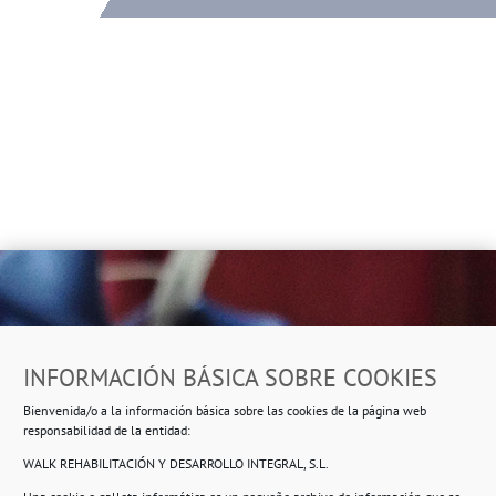
Dirección
INFORMACIÓN BÁSICA SOBRE COOKIES
Ropero Solidario de Usera
Bienvenida/o a la información básica sobre las cookies de la página web
Beasáin 25-33
posterior, local 3 – 28041 Madrid
responsabilidad de la entidad:
WALK REHABILITACIÓN Y DESARROLLO INTEGRAL, S.L.