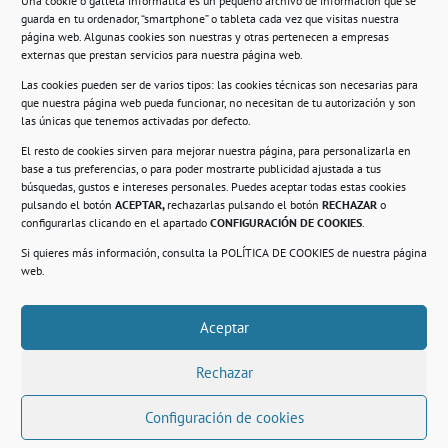
Una cookie o galleta informática es un pequeño archivo de información que se
guarda en tu ordenador, “smartphone” o tableta cada vez que visitas nuestra
Información
página web. Algunas cookies son nuestras y otras pertenecen a empresas
externas que prestan servicios para nuestra página web.
Política de privacidad.
Las cookies pueden ser de varios tipos: las cookies técnicas son necesarias para
que nuestra página web pueda funcionar, no necesitan de tu autorización y son
Compromiso con la protección de datos
las únicas que tenemos activadas por defecto.
personales.
El resto de cookies sirven para mejorar nuestra página, para personalizarla en
base a tus preferencias, o para poder mostrarte publicidad ajustada a tus
Política de Cookies.
búsquedas, gustos e intereses personales. Puedes aceptar todas estas cookies
pulsando el botón
ACEPTAR,
rechazarlas pulsando el botón
RECHAZAR
o
configurarlas clicando en el apartado
CONFIGURACIÓN DE COOKIES
.
Si quieres más información, consulta la
POLÍTICA DE COOKIES
de nuestra página
© 2021. Realizado en el Centro de Rehabilitación
Laboral de Usera
web.
Aceptar
.
Rechazar
Configuración de cookies