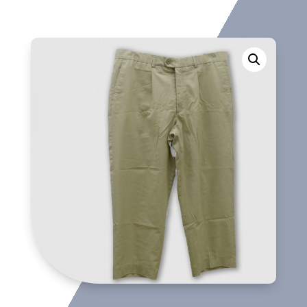
largo
cantidad