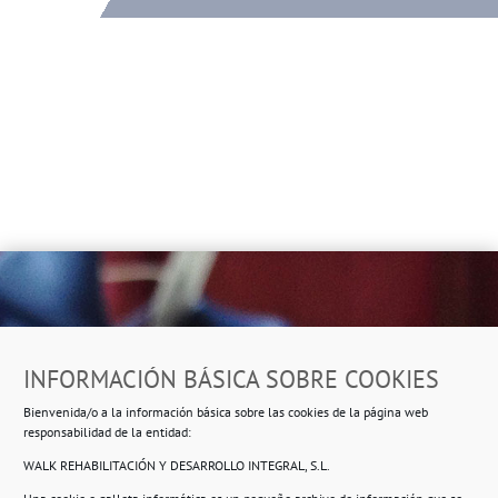
Dirección
INFORMACIÓN BÁSICA SOBRE COOKIES
Ropero Solidario de Usera
Bienvenida/o a la información básica sobre las cookies de la página web
Beasáin 25-33
posterior, local 3 – 28041 Madrid
responsabilidad de la entidad:
WALK REHABILITACIÓN Y DESARROLLO INTEGRAL, S.L.