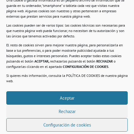
Una cookie o galleta informática es un pequeño archivo de información que se
guarda en tu ordenador, “smartphone” o tableta cada vez que visitas nuestra
Información
página web. Algunas cookies son nuestras y otras pertenecen a empresas
externas que prestan servicios para nuestra página web.
Política de privacidad.
Las cookies pueden ser de varios tipos: las cookies técnicas son necesarias para
que nuestra página web pueda funcionar, no necesitan de tu autorización y son
Compromiso con la protección de datos
las únicas que tenemos activadas por defecto.
personales.
El resto de cookies sirven para mejorar nuestra página, para personalizarla en
base a tus preferencias, o para poder mostrarte publicidad ajustada a tus
Política de Cookies.
búsquedas, gustos e intereses personales. Puedes aceptar todas estas cookies
pulsando el botón
ACEPTAR,
rechazarlas pulsando el botón
RECHAZAR
o
configurarlas clicando en el apartado
CONFIGURACIÓN DE COOKIES
.
Si quieres más información, consulta la
POLÍTICA DE COOKIES
de nuestra página
© 2021. Realizado en el Centro de Rehabilitación
Laboral de Usera
web.
Aceptar
.
Rechazar
Configuración de cookies