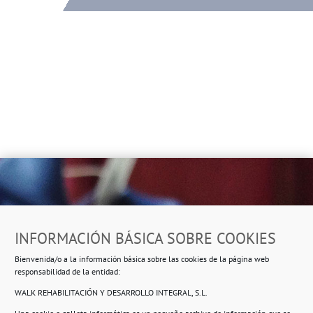
Dirección
INFORMACIÓN BÁSICA SOBRE COOKIES
Ropero Solidario de Usera
Bienvenida/o a la información básica sobre las cookies de la página web
Beasáin 25-33
posterior, local 3 – 28041 Madrid
responsabilidad de la entidad:
WALK REHABILITACIÓN Y DESARROLLO INTEGRAL, S.L.