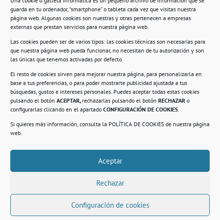
Una cookie o galleta informática es un pequeño archivo de información que se
guarda en tu ordenador, “smartphone” o tableta cada vez que visitas nuestra
Información
página web. Algunas cookies son nuestras y otras pertenecen a empresas
externas que prestan servicios para nuestra página web.
Política de privacidad.
Las cookies pueden ser de varios tipos: las cookies técnicas son necesarias para
que nuestra página web pueda funcionar, no necesitan de tu autorización y son
Compromiso con la protección de datos
las únicas que tenemos activadas por defecto.
personales.
El resto de cookies sirven para mejorar nuestra página, para personalizarla en
base a tus preferencias, o para poder mostrarte publicidad ajustada a tus
Política de Cookies.
búsquedas, gustos e intereses personales. Puedes aceptar todas estas cookies
pulsando el botón
ACEPTAR,
rechazarlas pulsando el botón
RECHAZAR
o
configurarlas clicando en el apartado
CONFIGURACIÓN DE COOKIES
.
Si quieres más información, consulta la
POLÍTICA DE COOKIES
de nuestra página
© 2021. Realizado en el Centro de Rehabilitación
Laboral de Usera
web.
Aceptar
.
Rechazar
Configuración de cookies