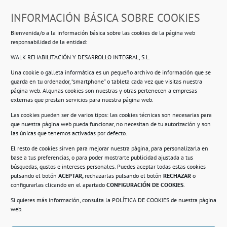
Dirección
INFORMACIÓN BÁSICA SOBRE COOKIES
Ropero Solidario de Usera
Bienvenida/o a la información básica sobre las cookies de la página web
Beasáin 25-33
posterior, local 3 – 28041 Madrid
responsabilidad de la entidad:
WALK REHABILITACIÓN Y DESARROLLO INTEGRAL, S.L.
Una cookie o galleta informática es un pequeño archivo de información que se
guarda en tu ordenador, “smartphone” o tableta cada vez que visitas nuestra
Información
página web. Algunas cookies son nuestras y otras pertenecen a empresas
externas que prestan servicios para nuestra página web.
Política de privacidad.
Las cookies pueden ser de varios tipos: las cookies técnicas son necesarias para
que nuestra página web pueda funcionar, no necesitan de tu autorización y son
Compromiso con la protección de datos
las únicas que tenemos activadas por defecto.
personales.
El resto de cookies sirven para mejorar nuestra página, para personalizarla en
base a tus preferencias, o para poder mostrarte publicidad ajustada a tus
Política de Cookies.
búsquedas, gustos e intereses personales. Puedes aceptar todas estas cookies
pulsando el botón
ACEPTAR,
rechazarlas pulsando el botón
RECHAZAR
o
configurarlas clicando en el apartado
CONFIGURACIÓN DE COOKIES
.
Si quieres más información, consulta la
POLÍTICA DE COOKIES
de nuestra página
© 2021. Realizado en el Centro de Rehabilitación
Laboral de Usera
web.