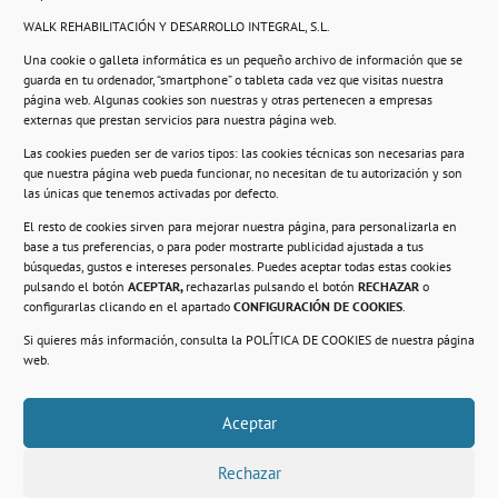
WALK REHABILITACIÓN Y DESARROLLO INTEGRAL, S.L.
Una cookie o galleta informática es un pequeño archivo de información que se
guarda en tu ordenador, “smartphone” o tableta cada vez que visitas nuestra
Información
página web. Algunas cookies son nuestras y otras pertenecen a empresas
externas que prestan servicios para nuestra página web.
Política de privacidad.
Las cookies pueden ser de varios tipos: las cookies técnicas son necesarias para
que nuestra página web pueda funcionar, no necesitan de tu autorización y son
Compromiso con la protección de datos
las únicas que tenemos activadas por defecto.
personales.
El resto de cookies sirven para mejorar nuestra página, para personalizarla en
base a tus preferencias, o para poder mostrarte publicidad ajustada a tus
Política de Cookies.
búsquedas, gustos e intereses personales. Puedes aceptar todas estas cookies
pulsando el botón
ACEPTAR,
rechazarlas pulsando el botón
RECHAZAR
o
configurarlas clicando en el apartado
CONFIGURACIÓN DE COOKIES
.
Si quieres más información, consulta la
POLÍTICA DE COOKIES
de nuestra página
© 2021. Realizado en el Centro de Rehabilitación
Laboral de Usera
web.
Aceptar
.
Rechazar