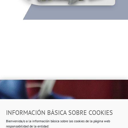
Dirección
INFORMACIÓN BÁSICA SOBRE COOKIES
Ropero Solidario de Usera
Bienvenida/o a la información básica sobre las cookies de la página web
Beasáin 25-33
posterior, local 3 – 28041 Madrid
responsabilidad de la entidad: