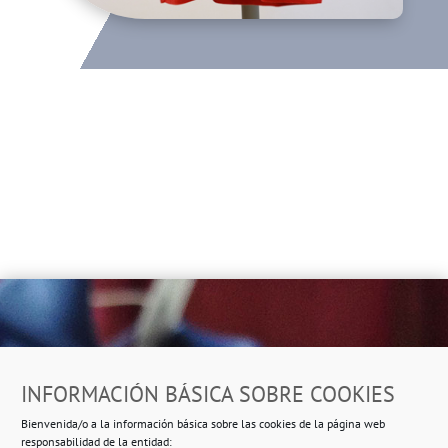
Dirección
INFORMACIÓN BÁSICA SOBRE COOKIES
Ropero Solidario de Usera
Bienvenida/o a la información básica sobre las cookies de la página web
Beasáin 25-33
posterior, local 3 – 28041 Madrid
responsabilidad de la entidad: