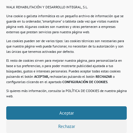
WALK REHABILITACIÓN Y DESARROLLO INTEGRAL, S.L.
Una cookie o galleta informática es un pequeño archivo de información que se
guarda en tu ordenador, “smartphone” o tableta cada vez que visitas nuestra
Información
página web. Algunas cookies son nuestras y otras pertenecen a empresas
externas que prestan servicios para nuestra página web.
Política de privacidad.
Las cookies pueden ser de varios tipos: las cookies técnicas son necesarias para
que nuestra página web pueda funcionar, no necesitan de tu autorización y son
Compromiso con la protección de datos
las únicas que tenemos activadas por defecto.
personales.
El resto de cookies sirven para mejorar nuestra página, para personalizarla en
base a tus preferencias, o para poder mostrarte publicidad ajustada a tus
Política de Cookies.
búsquedas, gustos e intereses personales. Puedes aceptar todas estas cookies
pulsando el botón
ACEPTAR,
rechazarlas pulsando el botón
RECHAZAR
o
configurarlas clicando en el apartado
CONFIGURACIÓN DE COOKIES
.
Si quieres más información, consulta la
POLÍTICA DE COOKIES
de nuestra página
© 2021. Realizado en el Centro de Rehabilitación
Laboral de Usera
web.
Aceptar
.
Rechazar