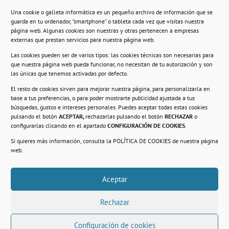
Una cookie o galleta informática es un pequeño archivo de información que se
guarda en tu ordenador, “smartphone” o tableta cada vez que visitas nuestra
Información
página web. Algunas cookies son nuestras y otras pertenecen a empresas
externas que prestan servicios para nuestra página web.
Política de privacidad.
Las cookies pueden ser de varios tipos: las cookies técnicas son necesarias para
que nuestra página web pueda funcionar, no necesitan de tu autorización y son
Compromiso con la protección de datos
las únicas que tenemos activadas por defecto.
personales.
El resto de cookies sirven para mejorar nuestra página, para personalizarla en
base a tus preferencias, o para poder mostrarte publicidad ajustada a tus
Política de Cookies.
búsquedas, gustos e intereses personales. Puedes aceptar todas estas cookies
pulsando el botón
ACEPTAR,
rechazarlas pulsando el botón
RECHAZAR
o
configurarlas clicando en el apartado
CONFIGURACIÓN DE COOKIES
.
Si quieres más información, consulta la
POLÍTICA DE COOKIES
de nuestra página
© 2021. Realizado en el Centro de Rehabilitación
Laboral de Usera
web.
Aceptar
.
Rechazar
Configuración de cookies