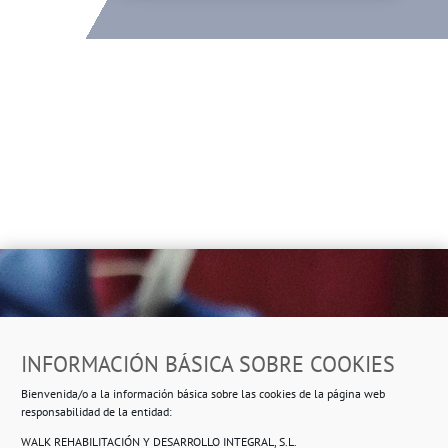
Dirección
INFORMACIÓN BÁSICA SOBRE COOKIES
Ropero Solidario de Usera
Bienvenida/o a la información básica sobre las cookies de la página web
Beasáin 25-33
posterior, local 3 – 28041 Madrid
responsabilidad de la entidad:
WALK REHABILITACIÓN Y DESARROLLO INTEGRAL, S.L.