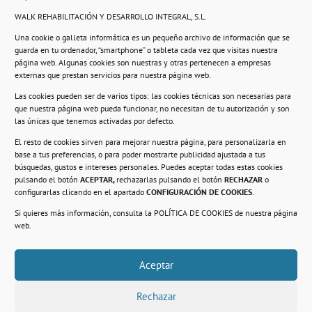
WALK REHABILITACIÓN Y DESARROLLO INTEGRAL, S.L.
Una cookie o galleta informática es un pequeño archivo de información que se
guarda en tu ordenador, “smartphone” o tableta cada vez que visitas nuestra
Información
página web. Algunas cookies son nuestras y otras pertenecen a empresas
externas que prestan servicios para nuestra página web.
Política de privacidad.
Las cookies pueden ser de varios tipos: las cookies técnicas son necesarias para
que nuestra página web pueda funcionar, no necesitan de tu autorización y son
Compromiso con la protección de datos
las únicas que tenemos activadas por defecto.
personales.
El resto de cookies sirven para mejorar nuestra página, para personalizarla en
base a tus preferencias, o para poder mostrarte publicidad ajustada a tus
Política de Cookies.
búsquedas, gustos e intereses personales. Puedes aceptar todas estas cookies
pulsando el botón
ACEPTAR,
rechazarlas pulsando el botón
RECHAZAR
o
configurarlas clicando en el apartado
CONFIGURACIÓN DE COOKIES
.
Si quieres más información, consulta la
POLÍTICA DE COOKIES
de nuestra página
© 2021. Realizado en el Centro de Rehabilitación
Laboral de Usera
web.
Aceptar
.
Rechazar