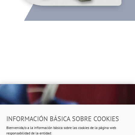
Dirección
INFORMACIÓN BÁSICA SOBRE COOKIES
Ropero Solidario de Usera
Bienvenida/o a la información básica sobre las cookies de la página web
Beasáin 25-33
posterior, local 3 – 28041 Madrid
responsabilidad de la entidad: