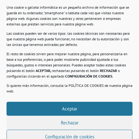
Una cookie o galleta informática es un pequeño archivo de información que se
guarda en tu ordenador, “smartphone” o tableta cada vez que visitas nuestra
Información
página web. Algunas cookies son nuestras y otras pertenecen a empresas
externas que prestan servicios para nuestra página web.
Política de privacidad.
Las cookies pueden ser de varios tipos: las cookies técnicas son necesarias para
que nuestra página web pueda funcionar, no necesitan de tu autorización y son
Compromiso con la protección de datos
las únicas que tenemos activadas por defecto.
personales.
El resto de cookies sirven para mejorar nuestra página, para personalizarla en
base a tus preferencias, o para poder mostrarte publicidad ajustada a tus
Política de Cookies.
búsquedas, gustos e intereses personales. Puedes aceptar todas estas cookies
pulsando el botón
ACEPTAR,
rechazarlas pulsando el botón
RECHAZAR
o
configurarlas clicando en el apartado
CONFIGURACIÓN DE COOKIES
.
Si quieres más información, consulta la
POLÍTICA DE COOKIES
de nuestra página
© 2021. Realizado en el Centro de Rehabilitación
Laboral de Usera
web.
Aceptar
.
Rechazar
Configuración de cookies