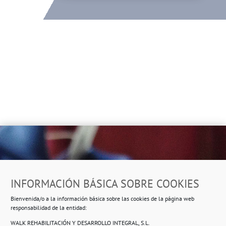
Dirección
INFORMACIÓN BÁSICA SOBRE COOKIES
Ropero Solidario de Usera
Bienvenida/o a la información básica sobre las cookies de la página web
Beasáin 25-33
posterior, local 3 – 28041 Madrid
responsabilidad de la entidad:
WALK REHABILITACIÓN Y DESARROLLO INTEGRAL, S.L.