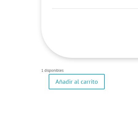
1 disponibles
Añadir al carrito
Camisa
de
manga
larga
cantidad