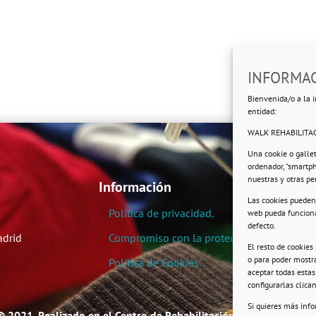
INFORMAC
Bienvenida/o a la i
entidad:
WALK REHABILITAC
Una cookie o galle
ordenador, “smartp
nuestras y otras p
Información
Las cookies pueden 
Política de privacidad.
web pueda funciona
defecto.
adrid
Compromiso con la protección de datos pe
El resto de cookies
o para poder mostra
Política de Cookies.
aceptar todas esta
configurarlas clic
Si quieres más inf
© 2021. Realizado en el Centro de Rehabilitación Laboral de User