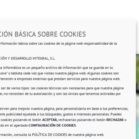
IÓN BÁSICA SOBRE COOKIES
nformación básica sobre las cookies de la página web responsabilidad de la
IÓN Y DESARROLLO INTEGRAL, S.L.
ta informática es un pequeño archivo de información que se guarda en tu
hone” o tableta cada vez que visitas nuestra página web. Algunas cookies son
ertenecen a empresas externas que prestan servicios para nuestra página web.
ser de varios tipos: las cookies técnicas son necesarias para que nuestra página
r, no necesitan de tu autorización y son las únicas que tenemos activadas por
rsonales.
 sirven para mejorar nuestra página, para personalizarla en base a tus preferencias,
rte publicidad ajustada a tus búsquedas, gustos e intereses personales. Puedes
s cookies pulsando el botón
ACEPTAR,
rechazarlas pulsando el botón
RECHAZAR
o
ando en el apartado
CONFIGURACIÓN DE COOKIES
.
ormación, consulta la
POLÍTICA DE COOKIES
de nuestra página web.
a