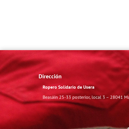
Dirección
Ropero Solidario de Usera
Beasáin 25-33
posterior, local 3 – 28041 M