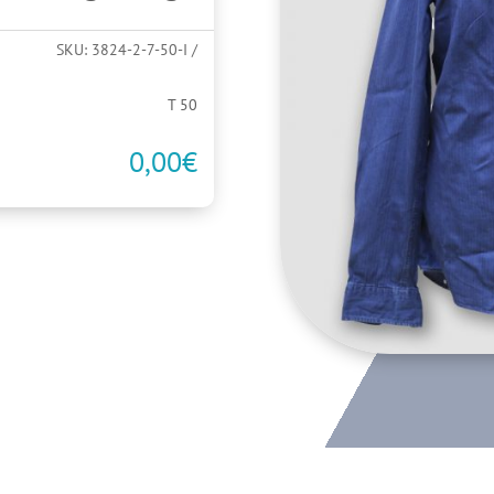
SKU:
3824-2-7-50-I
T 50
0,00
€