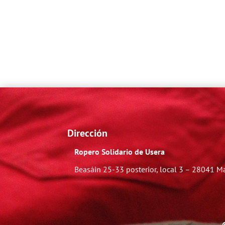
Dirección
Ropero Solidario de Usera
Beasáin 25-33
posterior, local 3 – 28041 M