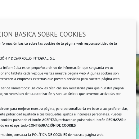
IÓN BÁSICA SOBRE COOKIES
nformación básica sobre las cookies de la página web responsabilidad de la
IÓN Y DESARROLLO INTEGRAL, S.L.
ta informática es un pequeño archivo de información que se guarda en tu
hone” o tableta cada vez que visitas nuestra página web. Algunas cookies son
ertenecen a empresas externas que prestan servicios para nuestra página web.
ser de varios tipos: las cookies técnicas son necesarias para que nuestra página
r, no necesitan de tu autorización y son las únicas que tenemos activadas por
rsonales.
 sirven para mejorar nuestra página, para personalizarla en base a tus preferencias,
rte publicidad ajustada a tus búsquedas, gustos e intereses personales. Puedes
s cookies pulsando el botón
ACEPTAR,
rechazarlas pulsando el botón
RECHAZAR
o
ando en el apartado
CONFIGURACIÓN DE COOKIES
.
ormación, consulta la
POLÍTICA DE COOKIES
de nuestra página web.
a