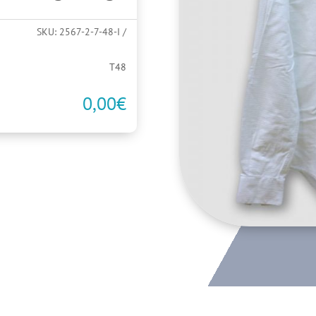
SKU:
2567-2-7-48-I
T48
0,00
€