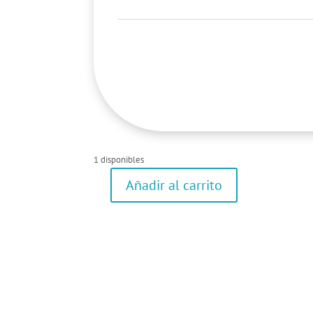
1 disponibles
Añadir al carrito
Camisa
de
manga
larga
cantidad