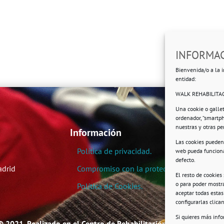
INFORMAC
Bienvenida/o a la i
entidad:
WALK REHABILITAC
Una cookie o galle
ordenador, “smartp
nuestras y otras p
Información
Las cookies pueden 
Política de privacidad.
web pueda funciona
defecto.
adrid
Compromiso con la protección de datos pe
El resto de cookies
o para poder mostra
Política de Cookies.
aceptar todas esta
configurarlas clic
Si quieres más inf
© 2021. Realizado en el Centro de Rehabilitación Laboral de User