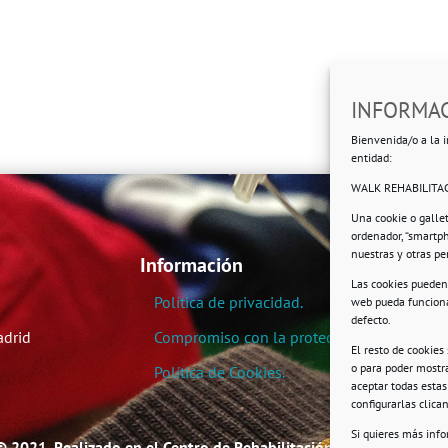
INFORMAC
Bienvenida/o a la i
entidad:
WALK REHABILITAC
Una cookie o galle
ordenador, “smartp
nuestras y otras p
Información
Las cookies pueden 
Política de privacidad.
web pueda funciona
defecto.
adrid
Compromiso con la protección de datos pe
El resto de cookies
o para poder mostra
Política de Cookies.
aceptar todas esta
configurarlas clic
Si quieres más inf
© 2021. Realizado en el Centro de Rehabilitación Laboral de User