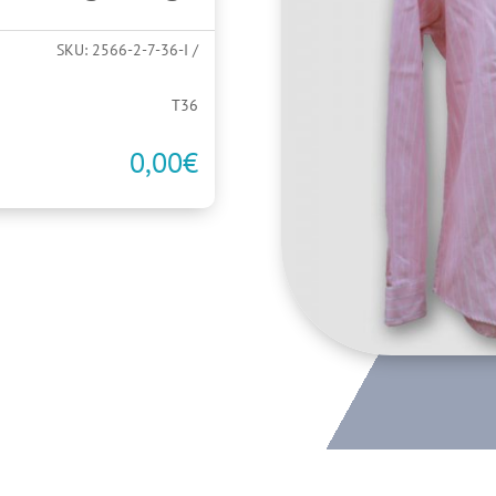
SKU:
2566-2-7-36-I
T36
0,00
€