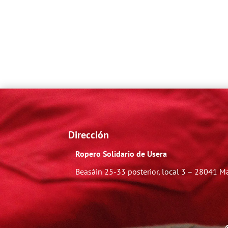
Dirección
Ropero Solidario de Usera
Beasáin 25-33
posterior, local 3 – 28041 M