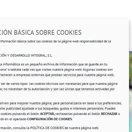
IÓN BÁSICA SOBRE COOKIES
nformación básica sobre las cookies de la página web responsabilidad de la
IÓN Y DESARROLLO INTEGRAL, S.L.
ta informática es un pequeño archivo de información que se guarda en tu
hone” o tableta cada vez que visitas nuestra página web. Algunas cookies son
ertenecen a empresas externas que prestan servicios para nuestra página web.
ser de varios tipos: las cookies técnicas son necesarias para que nuestra página
r, no necesitan de tu autorización y son las únicas que tenemos activadas por
rsonales.
 sirven para mejorar nuestra página, para personalizarla en base a tus preferencias,
rte publicidad ajustada a tus búsquedas, gustos e intereses personales. Puedes
s cookies pulsando el botón
ACEPTAR,
rechazarlas pulsando el botón
RECHAZAR
o
ando en el apartado
CONFIGURACIÓN DE COOKIES
.
ormación, consulta la
POLÍTICA DE COOKIES
de nuestra página web.
a