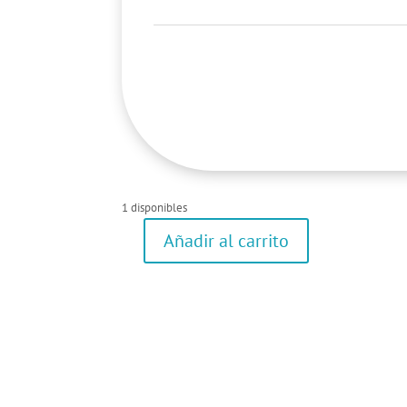
1 disponibles
Añadir al carrito
Camisa
de
manga
larga
cantidad