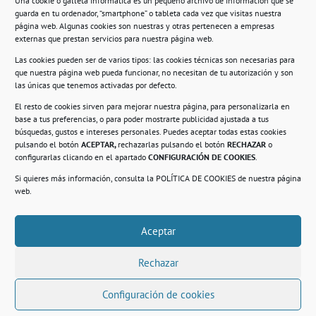
Una cookie o galleta informática es un pequeño archivo de información que se
guarda en tu ordenador, “smartphone” o tableta cada vez que visitas nuestra
Información
página web. Algunas cookies son nuestras y otras pertenecen a empresas
externas que prestan servicios para nuestra página web.
Política de privacidad.
Las cookies pueden ser de varios tipos: las cookies técnicas son necesarias para
que nuestra página web pueda funcionar, no necesitan de tu autorización y son
Compromiso con la protección de datos
las únicas que tenemos activadas por defecto.
personales.
El resto de cookies sirven para mejorar nuestra página, para personalizarla en
base a tus preferencias, o para poder mostrarte publicidad ajustada a tus
Política de Cookies.
búsquedas, gustos e intereses personales. Puedes aceptar todas estas cookies
pulsando el botón
ACEPTAR,
rechazarlas pulsando el botón
RECHAZAR
o
configurarlas clicando en el apartado
CONFIGURACIÓN DE COOKIES
.
Si quieres más información, consulta la
POLÍTICA DE COOKIES
de nuestra página
© 2021. Realizado en el Centro de Rehabilitación
Laboral de Usera
web.
Aceptar
.
Rechazar
Configuración de cookies