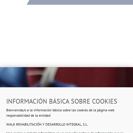
Dirección
INFORMACIÓN BÁSICA SOBRE COOKIES
Ropero Solidario de Usera
Bienvenida/o a la información básica sobre las cookies de la página web
Beasáin 25-33
posterior, local 3 – 28041 Madrid
responsabilidad de la entidad:
WALK REHABILITACIÓN Y DESARROLLO INTEGRAL, S.L.