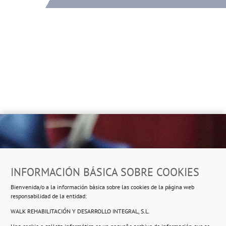
Dirección
INFORMACIÓN BÁSICA SOBRE COOKIES
Ropero Solidario de Usera
Bienvenida/o a la información básica sobre las cookies de la página web
Beasáin 25-33
posterior, local 3 – 28041 Madrid
responsabilidad de la entidad:
WALK REHABILITACIÓN Y DESARROLLO INTEGRAL, S.L.