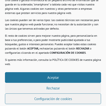
Una cookie o galleta informática es un pequeño archivo de información que se
guarda en tu ordenador, “smartphone” o tableta cada vez que visitas nuestra
Información
página web. Algunas cookies son nuestras y otras pertenecen a empresas
externas que prestan servicios para nuestra página web.
Política de privacidad.
Las cookies pueden ser de varios tipos: las cookies técnicas son necesarias para
que nuestra página web pueda funcionar, no necesitan de tu autorización y son
Compromiso con la protección de datos
las únicas que tenemos activadas por defecto.
personales.
El resto de cookies sirven para mejorar nuestra página, para personalizarla en
base a tus preferencias, o para poder mostrarte publicidad ajustada a tus
Política de Cookies.
búsquedas, gustos e intereses personales. Puedes aceptar todas estas cookies
pulsando el botón
ACEPTAR,
rechazarlas pulsando el botón
RECHAZAR
o
configurarlas clicando en el apartado
CONFIGURACIÓN DE COOKIES
.
Si quieres más información, consulta la
POLÍTICA DE COOKIES
de nuestra página
© 2021. Realizado en el Centro de Rehabilitación
Laboral de Usera
web.
Aceptar
.
Rechazar
Configuración de cookies