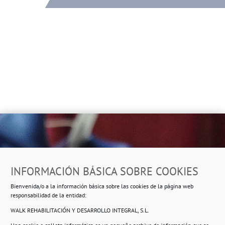
Dirección
INFORMACIÓN BÁSICA SOBRE COOKIES
Ropero Solidario de Usera
Bienvenida/o a la información básica sobre las cookies de la página web
Beasáin 25-33
posterior, local 3 – 28041 Madrid
responsabilidad de la entidad:
WALK REHABILITACIÓN Y DESARROLLO INTEGRAL, S.L.