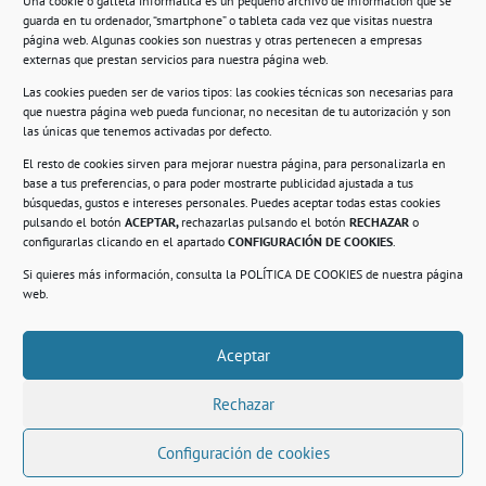
Una cookie o galleta informática es un pequeño archivo de información que se
guarda en tu ordenador, “smartphone” o tableta cada vez que visitas nuestra
Información
página web. Algunas cookies son nuestras y otras pertenecen a empresas
externas que prestan servicios para nuestra página web.
Política de privacidad.
Las cookies pueden ser de varios tipos: las cookies técnicas son necesarias para
que nuestra página web pueda funcionar, no necesitan de tu autorización y son
Compromiso con la protección de datos
las únicas que tenemos activadas por defecto.
personales.
El resto de cookies sirven para mejorar nuestra página, para personalizarla en
base a tus preferencias, o para poder mostrarte publicidad ajustada a tus
Política de Cookies.
búsquedas, gustos e intereses personales. Puedes aceptar todas estas cookies
pulsando el botón
ACEPTAR,
rechazarlas pulsando el botón
RECHAZAR
o
configurarlas clicando en el apartado
CONFIGURACIÓN DE COOKIES
.
Si quieres más información, consulta la
POLÍTICA DE COOKIES
de nuestra página
© 2021. Realizado en el Centro de Rehabilitación
Laboral de Usera
web.
Aceptar
.
Rechazar
Configuración de cookies