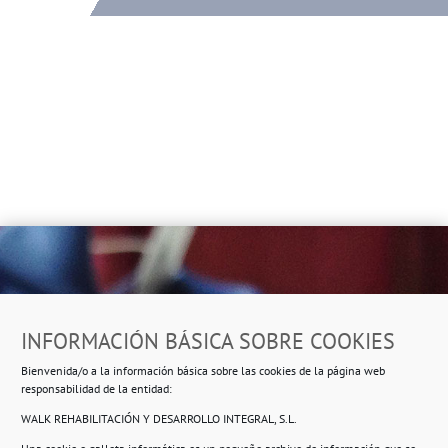
Dirección
INFORMACIÓN BÁSICA SOBRE COOKIES
Ropero Solidario de Usera
Bienvenida/o a la información básica sobre las cookies de la página web
Beasáin 25-33
posterior, local 3 – 28041 Madrid
responsabilidad de la entidad:
WALK REHABILITACIÓN Y DESARROLLO INTEGRAL, S.L.