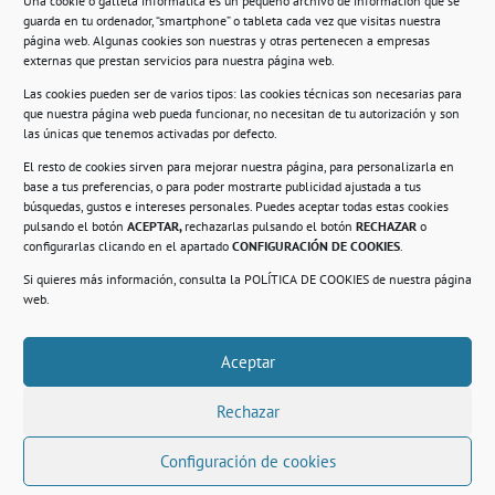
Una cookie o galleta informática es un pequeño archivo de información que se
guarda en tu ordenador, “smartphone” o tableta cada vez que visitas nuestra
Información
página web. Algunas cookies son nuestras y otras pertenecen a empresas
externas que prestan servicios para nuestra página web.
Política de privacidad.
Las cookies pueden ser de varios tipos: las cookies técnicas son necesarias para
que nuestra página web pueda funcionar, no necesitan de tu autorización y son
Compromiso con la protección de datos
las únicas que tenemos activadas por defecto.
personales.
El resto de cookies sirven para mejorar nuestra página, para personalizarla en
base a tus preferencias, o para poder mostrarte publicidad ajustada a tus
Política de Cookies.
búsquedas, gustos e intereses personales. Puedes aceptar todas estas cookies
pulsando el botón
ACEPTAR,
rechazarlas pulsando el botón
RECHAZAR
o
configurarlas clicando en el apartado
CONFIGURACIÓN DE COOKIES
.
Si quieres más información, consulta la
POLÍTICA DE COOKIES
de nuestra página
© 2021. Realizado en el Centro de Rehabilitación
Laboral de Usera
web.
Aceptar
.
Rechazar
Configuración de cookies