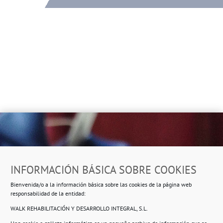
Dirección
INFORMACIÓN BÁSICA SOBRE COOKIES
Ropero Solidario de Usera
Bienvenida/o a la información básica sobre las cookies de la página web
Beasáin 25-33
posterior, local 3 – 28041 Madrid
responsabilidad de la entidad:
WALK REHABILITACIÓN Y DESARROLLO INTEGRAL, S.L.