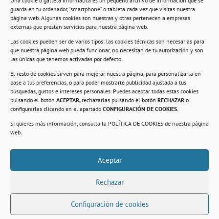
Una cookie o galleta informática es un pequeño archivo de información que se
guarda en tu ordenador, “smartphone” o tableta cada vez que visitas nuestra
Información
página web. Algunas cookies son nuestras y otras pertenecen a empresas
externas que prestan servicios para nuestra página web.
Política de privacidad.
Las cookies pueden ser de varios tipos: las cookies técnicas son necesarias para
que nuestra página web pueda funcionar, no necesitan de tu autorización y son
Compromiso con la protección de datos
las únicas que tenemos activadas por defecto.
personales.
El resto de cookies sirven para mejorar nuestra página, para personalizarla en
base a tus preferencias, o para poder mostrarte publicidad ajustada a tus
Política de Cookies.
búsquedas, gustos e intereses personales. Puedes aceptar todas estas cookies
pulsando el botón
ACEPTAR,
rechazarlas pulsando el botón
RECHAZAR
o
configurarlas clicando en el apartado
CONFIGURACIÓN DE COOKIES
.
Si quieres más información, consulta la
POLÍTICA DE COOKIES
de nuestra página
© 2021. Realizado en el Centro de Rehabilitación
Laboral de Usera
web.
Aceptar
.
Rechazar
Configuración de cookies