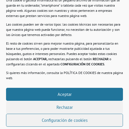
Una cookie o galleta informática es un pequeño archivo de información que se
guarda en tu ordenador, “smartphone” o tableta cada vez que visitas nuestra
Información
página web. Algunas cookies son nuestras y otras pertenecen a empresas
externas que prestan servicios para nuestra página web.
Política de privacidad.
Las cookies pueden ser de varios tipos: las cookies técnicas son necesarias para
que nuestra página web pueda funcionar, no necesitan de tu autorización y son
Compromiso con la protección de datos
las únicas que tenemos activadas por defecto.
personales.
El resto de cookies sirven para mejorar nuestra página, para personalizarla en
base a tus preferencias, o para poder mostrarte publicidad ajustada a tus
Política de Cookies.
búsquedas, gustos e intereses personales. Puedes aceptar todas estas cookies
pulsando el botón
ACEPTAR,
rechazarlas pulsando el botón
RECHAZAR
o
configurarlas clicando en el apartado
CONFIGURACIÓN DE COOKIES
.
Si quieres más información, consulta la
POLÍTICA DE COOKIES
de nuestra página
© 2021. Realizado en el Centro de Rehabilitación
Laboral de Usera
web.
Aceptar
.
Rechazar
Configuración de cookies