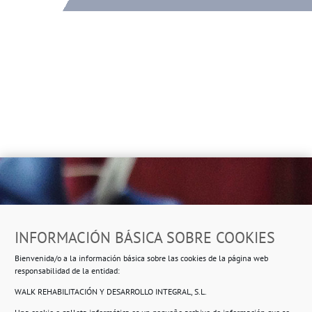
Dirección
INFORMACIÓN BÁSICA SOBRE COOKIES
Ropero Solidario de Usera
Bienvenida/o a la información básica sobre las cookies de la página web
Beasáin 25-33
posterior, local 3 – 28041 Madrid
responsabilidad de la entidad:
WALK REHABILITACIÓN Y DESARROLLO INTEGRAL, S.L.