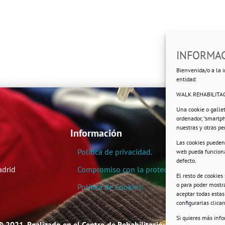
INFORMAC
Bienvenida/o a la i
entidad:
WALK REHABILITAC
Una cookie o galle
ordenador, “smartp
nuestras y otras p
Información
Las cookies pueden 
Política de privacidad.
web pueda funciona
defecto.
adrid
Compromiso con la protección de datos pe
El resto de cookies
o para poder mostra
Política de Cookies.
aceptar todas esta
configurarlas clic
Si quieres más inf
© 2021. Realizado en el Centro de Rehabilitación Laboral de User