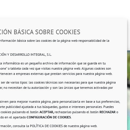
IÓN BÁSICA SOBRE COOKIES
nformación básica sobre las cookies de la página web responsabilidad de la
IÓN Y DESARROLLO INTEGRAL, S.L.
ta informática es un pequeño archivo de información que se guarda en tu
hone” o tableta cada vez que visitas nuestra página web. Algunas cookies son
ertenecen a empresas externas que prestan servicios para nuestra página web.
ser de varios tipos: las cookies técnicas son necesarias para que nuestra página
r, no necesitan de tu autorización y son las únicas que tenemos activadas por
rsonales.
 sirven para mejorar nuestra página, para personalizarla en base a tus preferencias,
rte publicidad ajustada a tus búsquedas, gustos e intereses personales. Puedes
s cookies pulsando el botón
ACEPTAR,
rechazarlas pulsando el botón
RECHAZAR
o
ando en el apartado
CONFIGURACIÓN DE COOKIES
.
ormación, consulta la
POLÍTICA DE COOKIES
de nuestra página web.
a