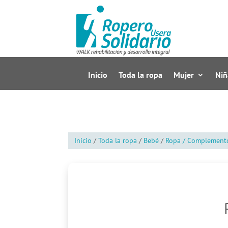
Inicio
Toda la ropa
Mujer
Niñ
Inicio
/
Toda la ropa
/
Bebé
/
Ropa / Complement