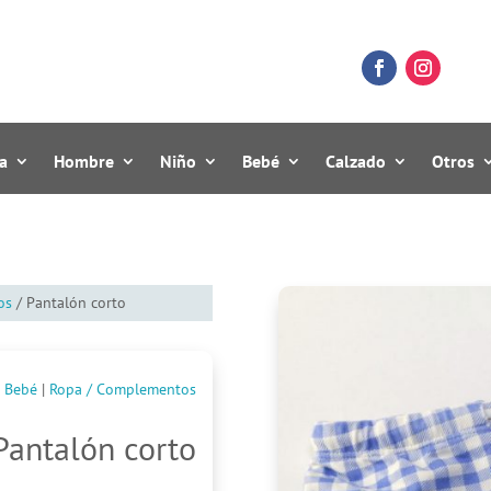
a
Hombre
Niño
Bebé
Calzado
Otros
os
/ Pantalón corto
Bebé
|
Ropa / Complementos
Pantalón corto