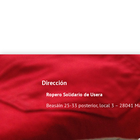
Dirección
Ropero Solidario de Usera
Beasáin 25-33
posterior, local 3 – 28041 M