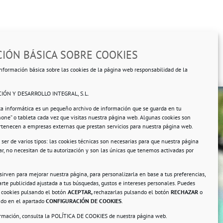
IÓN BÁSICA SOBRE COOKIES
nformación básica sobre las cookies de la página web responsabilidad de la
IÓN Y DESARROLLO INTEGRAL, S.L.
ta informática es un pequeño archivo de información que se guarda en tu
hone” o tableta cada vez que visitas nuestra página web. Algunas cookies son
ertenecen a empresas externas que prestan servicios para nuestra página web.
ser de varios tipos: las cookies técnicas son necesarias para que nuestra página
r, no necesitan de tu autorización y son las únicas que tenemos activadas por
rsonales.
 sirven para mejorar nuestra página, para personalizarla en base a tus preferencias,
rte publicidad ajustada a tus búsquedas, gustos e intereses personales. Puedes
s cookies pulsando el botón
ACEPTAR,
rechazarlas pulsando el botón
RECHAZAR
o
ando en el apartado
CONFIGURACIÓN DE COOKIES
.
ormación, consulta la
POLÍTICA DE COOKIES
de nuestra página web.
a