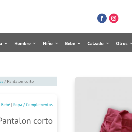
a
Hombre
Niño
Bebé
Calzado
Otros
os
/ Pantalon corto
Bebé
|
Ropa / Complementos
Pantalon corto