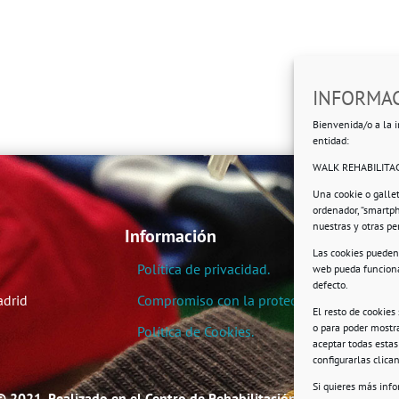
INFORMAC
Bienvenida/o a la i
entidad:
WALK REHABILITAC
Una cookie o galle
ordenador, “smartp
nuestras y otras p
Información
Las cookies pueden 
Política de privacidad.
web pueda funciona
defecto.
adrid
Compromiso con la protección de datos pe
El resto de cookies
o para poder mostra
Política de Cookies.
aceptar todas esta
configurarlas clic
Si quieres más inf
© 2021. Realizado en el Centro de Rehabilitación Laboral de User