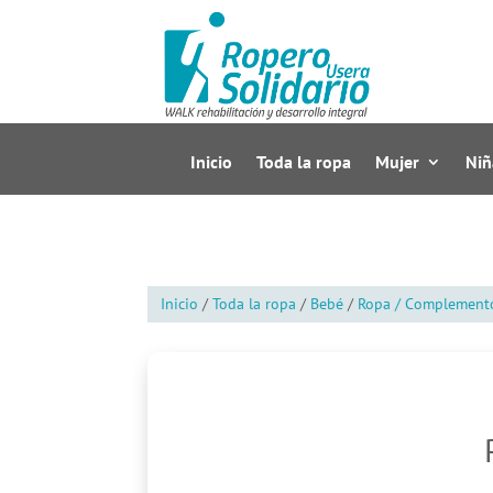
Inicio
Toda la ropa
Mujer
Niñ
Inicio
/
Toda la ropa
/
Bebé
/
Ropa / Complement