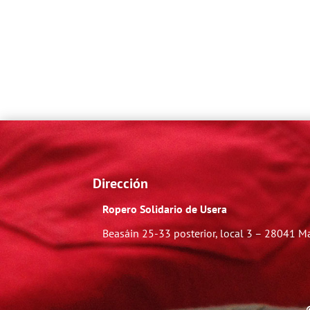
Dirección
Ropero Solidario de Usera
Beasáin 25-33
posterior, local 3 – 28041 M