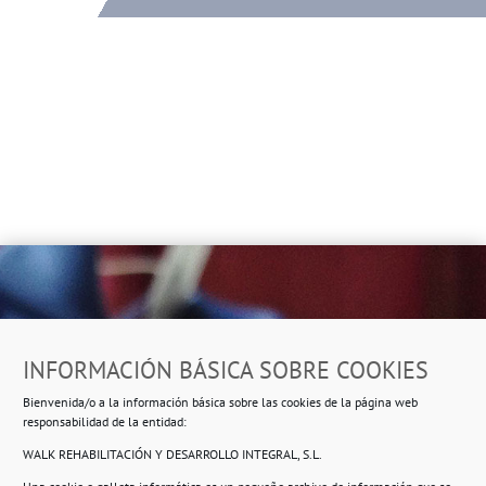
Dirección
INFORMACIÓN BÁSICA SOBRE COOKIES
Ropero Solidario de Usera
Bienvenida/o a la información básica sobre las cookies de la página web
Beasáin 25-33
posterior, local 3 – 28041 Madrid
responsabilidad de la entidad:
WALK REHABILITACIÓN Y DESARROLLO INTEGRAL, S.L.