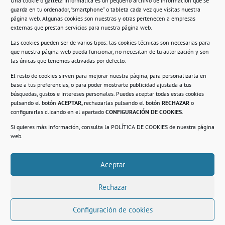
Una cookie o galleta informática es un pequeño archivo de información que se
guarda en tu ordenador, “smartphone” o tableta cada vez que visitas nuestra
Información
página web. Algunas cookies son nuestras y otras pertenecen a empresas
externas que prestan servicios para nuestra página web.
Política de privacidad.
Las cookies pueden ser de varios tipos: las cookies técnicas son necesarias para
que nuestra página web pueda funcionar, no necesitan de tu autorización y son
Compromiso con la protección de datos
las únicas que tenemos activadas por defecto.
personales.
El resto de cookies sirven para mejorar nuestra página, para personalizarla en
base a tus preferencias, o para poder mostrarte publicidad ajustada a tus
Política de Cookies.
búsquedas, gustos e intereses personales. Puedes aceptar todas estas cookies
pulsando el botón
ACEPTAR,
rechazarlas pulsando el botón
RECHAZAR
o
configurarlas clicando en el apartado
CONFIGURACIÓN DE COOKIES
.
Si quieres más información, consulta la
POLÍTICA DE COOKIES
de nuestra página
© 2021. Realizado en el Centro de Rehabilitación
Laboral de Usera
web.
Aceptar
.
Rechazar
Configuración de cookies