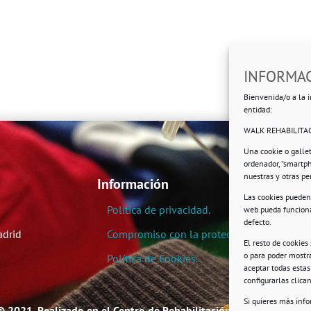
INFORMAC
Bienvenida/o a la i
entidad:
WALK REHABILITAC
Una cookie o galle
ordenador, “smartp
nuestras y otras p
Información
Las cookies pueden 
Política de privacidad.
web pueda funciona
defecto.
adrid
Compromiso con la protección de datos pe
El resto de cookies
o para poder mostra
Política de Cookies.
aceptar todas esta
configurarlas clic
Si quieres más inf
© 2021. Realizado en el Centro de Rehabilitación Laboral de User