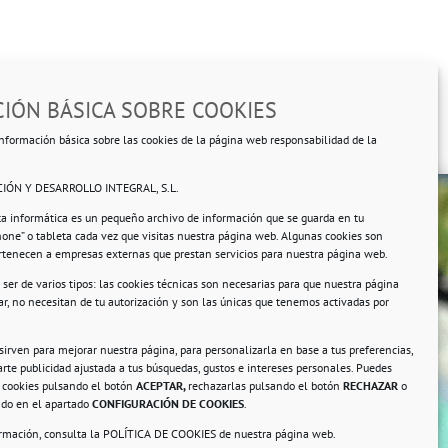
IÓN BÁSICA SOBRE COOKIES
nformación básica sobre las cookies de la página web responsabilidad de la
IÓN Y DESARROLLO INTEGRAL, S.L.
ta informática es un pequeño archivo de información que se guarda en tu
hone” o tableta cada vez que visitas nuestra página web. Algunas cookies son
ertenecen a empresas externas que prestan servicios para nuestra página web.
ser de varios tipos: las cookies técnicas son necesarias para que nuestra página
r, no necesitan de tu autorización y son las únicas que tenemos activadas por
rsonales.
 sirven para mejorar nuestra página, para personalizarla en base a tus preferencias,
rte publicidad ajustada a tus búsquedas, gustos e intereses personales. Puedes
s cookies pulsando el botón
ACEPTAR,
rechazarlas pulsando el botón
RECHAZAR
o
ando en el apartado
CONFIGURACIÓN DE COOKIES
.
ormación, consulta la
POLÍTICA DE COOKIES
de nuestra página web.
a