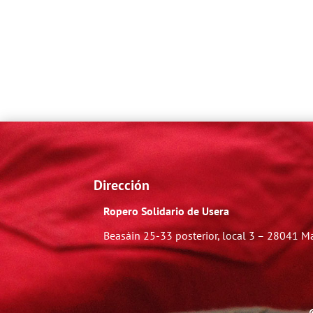
Dirección
Ropero Solidario de Usera
Beasáin 25-33
posterior, local 3 – 28041 M