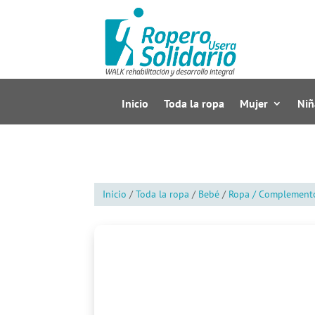
Inicio
Toda la ropa
Mujer
Niñ
Inicio
/
Toda la ropa
/
Bebé
/
Ropa / Complement