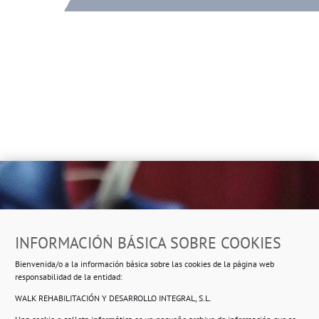
Dirección
INFORMACIÓN BÁSICA SOBRE COOKIES
Ropero Solidario de Usera
Bienvenida/o a la información básica sobre las cookies de la página web
Beasáin 25-33
posterior, local 3 – 28041 Madrid
responsabilidad de la entidad:
WALK REHABILITACIÓN Y DESARROLLO INTEGRAL, S.L.