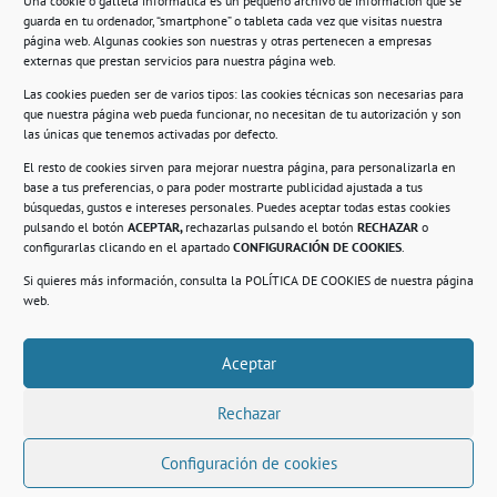
Una cookie o galleta informática es un pequeño archivo de información que se
guarda en tu ordenador, “smartphone” o tableta cada vez que visitas nuestra
Información
página web. Algunas cookies son nuestras y otras pertenecen a empresas
externas que prestan servicios para nuestra página web.
Política de privacidad.
Las cookies pueden ser de varios tipos: las cookies técnicas son necesarias para
que nuestra página web pueda funcionar, no necesitan de tu autorización y son
Compromiso con la protección de datos
las únicas que tenemos activadas por defecto.
personales.
El resto de cookies sirven para mejorar nuestra página, para personalizarla en
base a tus preferencias, o para poder mostrarte publicidad ajustada a tus
Política de Cookies.
búsquedas, gustos e intereses personales. Puedes aceptar todas estas cookies
pulsando el botón
ACEPTAR,
rechazarlas pulsando el botón
RECHAZAR
o
configurarlas clicando en el apartado
CONFIGURACIÓN DE COOKIES
.
Si quieres más información, consulta la
POLÍTICA DE COOKIES
de nuestra página
© 2021. Realizado en el Centro de Rehabilitación
Laboral de Usera
web.
Aceptar
.
Rechazar
Configuración de cookies