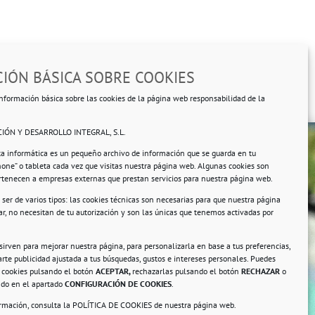
IÓN BÁSICA SOBRE COOKIES
nformación básica sobre las cookies de la página web responsabilidad de la
IÓN Y DESARROLLO INTEGRAL, S.L.
ta informática es un pequeño archivo de información que se guarda en tu
hone” o tableta cada vez que visitas nuestra página web. Algunas cookies son
ertenecen a empresas externas que prestan servicios para nuestra página web.
ser de varios tipos: las cookies técnicas son necesarias para que nuestra página
r, no necesitan de tu autorización y son las únicas que tenemos activadas por
rsonales.
 sirven para mejorar nuestra página, para personalizarla en base a tus preferencias,
rte publicidad ajustada a tus búsquedas, gustos e intereses personales. Puedes
s cookies pulsando el botón
ACEPTAR,
rechazarlas pulsando el botón
RECHAZAR
o
ando en el apartado
CONFIGURACIÓN DE COOKIES
.
ormación, consulta la
POLÍTICA DE COOKIES
de nuestra página web.
a