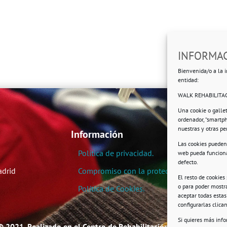
INFORMAC
Bienvenida/o a la i
entidad:
WALK REHABILITAC
Una cookie o galle
ordenador, “smartp
nuestras y otras p
Información
Las cookies pueden 
Política de privacidad.
web pueda funciona
defecto.
adrid
Compromiso con la protección de datos pe
El resto de cookies
o para poder mostra
Política de Cookies.
aceptar todas esta
configurarlas clic
Si quieres más inf
© 2021. Realizado en el Centro de Rehabilitación Laboral de User