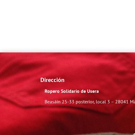
Dirección
Ropero Solidario de Usera
Beasáin 25-33
posterior, local 3 – 28041 M