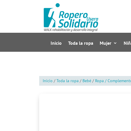
Inicio
Toda la ropa
Mujer
Niñ
Inicio
/
Toda la ropa
/
Bebé
/
Ropa / Complement