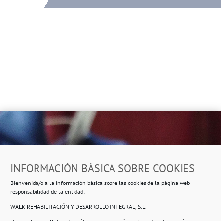
Dirección
INFORMACIÓN BÁSICA SOBRE COOKIES
Ropero Solidario de Usera
Bienvenida/o a la información básica sobre las cookies de la página web
Beasáin 25-33
posterior, local 3 – 28041 Madrid
responsabilidad de la entidad:
WALK REHABILITACIÓN Y DESARROLLO INTEGRAL, S.L.