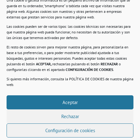
Una cookie o galleta informática es un pequeño archivo de información que se
guarda en tu ordenador, “smartphone” o tableta cada vez que visitas nuestra
Información
página web. Algunas cookies son nuestras y otras pertenecen a empresas
externas que prestan servicios para nuestra página web.
Política de privacidad.
Las cookies pueden ser de varios tipos: las cookies técnicas son necesarias para
que nuestra página web pueda funcionar, no necesitan de tu autorización y son
Compromiso con la protección de datos
las únicas que tenemos activadas por defecto.
personales.
El resto de cookies sirven para mejorar nuestra página, para personalizarla en
base a tus preferencias, o para poder mostrarte publicidad ajustada a tus
Política de Cookies.
búsquedas, gustos e intereses personales. Puedes aceptar todas estas cookies
pulsando el botón
ACEPTAR,
rechazarlas pulsando el botón
RECHAZAR
o
configurarlas clicando en el apartado
CONFIGURACIÓN DE COOKIES
.
Si quieres más información, consulta la
POLÍTICA DE COOKIES
de nuestra página
© 2021. Realizado en el Centro de Rehabilitación
Laboral de Usera
web.
Aceptar
.
Rechazar
Configuración de cookies