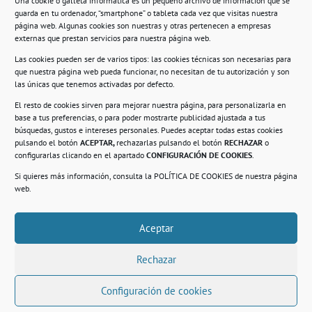
Una cookie o galleta informática es un pequeño archivo de información que se
guarda en tu ordenador, “smartphone” o tableta cada vez que visitas nuestra
Información
página web. Algunas cookies son nuestras y otras pertenecen a empresas
externas que prestan servicios para nuestra página web.
Política de privacidad.
Las cookies pueden ser de varios tipos: las cookies técnicas son necesarias para
que nuestra página web pueda funcionar, no necesitan de tu autorización y son
Compromiso con la protección de datos
las únicas que tenemos activadas por defecto.
personales.
El resto de cookies sirven para mejorar nuestra página, para personalizarla en
base a tus preferencias, o para poder mostrarte publicidad ajustada a tus
Política de Cookies.
búsquedas, gustos e intereses personales. Puedes aceptar todas estas cookies
pulsando el botón
ACEPTAR,
rechazarlas pulsando el botón
RECHAZAR
o
configurarlas clicando en el apartado
CONFIGURACIÓN DE COOKIES
.
Si quieres más información, consulta la
POLÍTICA DE COOKIES
de nuestra página
© 2021. Realizado en el Centro de Rehabilitación
Laboral de Usera
web.
Aceptar
.
Rechazar
Configuración de cookies