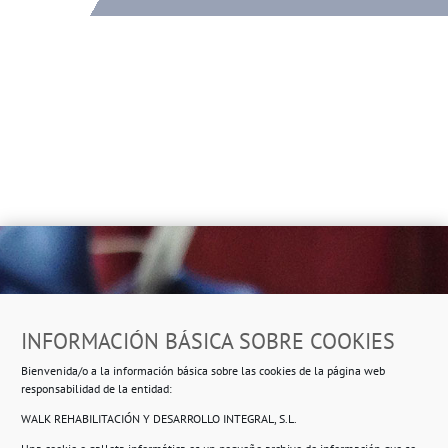
Dirección
INFORMACIÓN BÁSICA SOBRE COOKIES
Ropero Solidario de Usera
Bienvenida/o a la información básica sobre las cookies de la página web
Beasáin 25-33
posterior, local 3 – 28041 Madrid
responsabilidad de la entidad:
WALK REHABILITACIÓN Y DESARROLLO INTEGRAL, S.L.