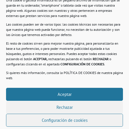
Una cookie o galleta informática es un pequeño archivo de información que se
guarda en tu ordenador, “smartphone” o tableta cada vez que visitas nuestra
Información
página web. Algunas cookies son nuestras y otras pertenecen a empresas
externas que prestan servicios para nuestra página web.
Política de privacidad.
Las cookies pueden ser de varios tipos: las cookies técnicas son necesarias para
que nuestra página web pueda funcionar, no necesitan de tu autorización y son
Compromiso con la protección de datos
las únicas que tenemos activadas por defecto.
personales.
El resto de cookies sirven para mejorar nuestra página, para personalizarla en
base a tus preferencias, o para poder mostrarte publicidad ajustada a tus
Política de Cookies.
búsquedas, gustos e intereses personales. Puedes aceptar todas estas cookies
pulsando el botón
ACEPTAR,
rechazarlas pulsando el botón
RECHAZAR
o
configurarlas clicando en el apartado
CONFIGURACIÓN DE COOKIES
.
Si quieres más información, consulta la
POLÍTICA DE COOKIES
de nuestra página
© 2021. Realizado en el Centro de Rehabilitación
Laboral de Usera
web.
Aceptar
.
Rechazar
Configuración de cookies