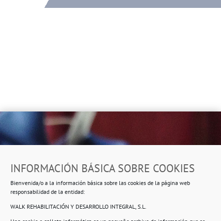
Dirección
INFORMACIÓN BÁSICA SOBRE COOKIES
Ropero Solidario de Usera
Bienvenida/o a la información básica sobre las cookies de la página web
Beasáin 25-33
posterior, local 3 – 28041 Madrid
responsabilidad de la entidad:
WALK REHABILITACIÓN Y DESARROLLO INTEGRAL, S.L.