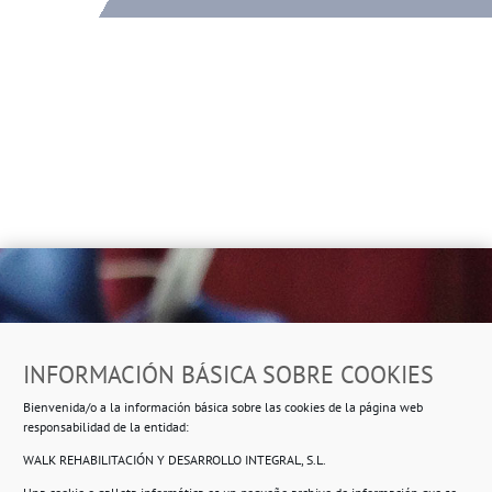
Dirección
INFORMACIÓN BÁSICA SOBRE COOKIES
Ropero Solidario de Usera
Bienvenida/o a la información básica sobre las cookies de la página web
Beasáin 25-33
posterior, local 3 – 28041 Madrid
responsabilidad de la entidad:
WALK REHABILITACIÓN Y DESARROLLO INTEGRAL, S.L.