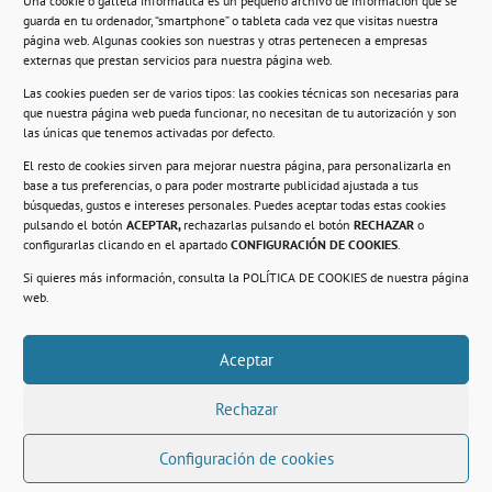
Una cookie o galleta informática es un pequeño archivo de información que se
guarda en tu ordenador, “smartphone” o tableta cada vez que visitas nuestra
Información
página web. Algunas cookies son nuestras y otras pertenecen a empresas
externas que prestan servicios para nuestra página web.
Política de privacidad.
Las cookies pueden ser de varios tipos: las cookies técnicas son necesarias para
que nuestra página web pueda funcionar, no necesitan de tu autorización y son
Compromiso con la protección de datos
las únicas que tenemos activadas por defecto.
personales.
El resto de cookies sirven para mejorar nuestra página, para personalizarla en
base a tus preferencias, o para poder mostrarte publicidad ajustada a tus
Política de Cookies.
búsquedas, gustos e intereses personales. Puedes aceptar todas estas cookies
pulsando el botón
ACEPTAR,
rechazarlas pulsando el botón
RECHAZAR
o
configurarlas clicando en el apartado
CONFIGURACIÓN DE COOKIES
.
Si quieres más información, consulta la
POLÍTICA DE COOKIES
de nuestra página
© 2021. Realizado en el Centro de Rehabilitación
Laboral de Usera
web.
Aceptar
.
Rechazar
Configuración de cookies