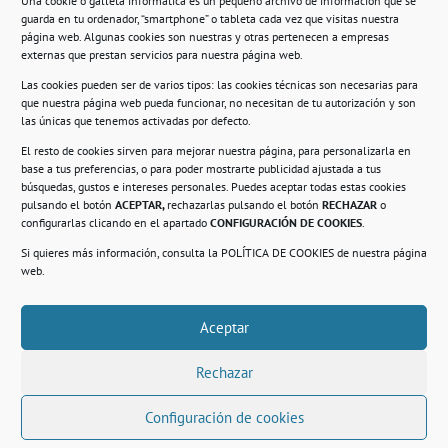
Una cookie o galleta informática es un pequeño archivo de información que se
guarda en tu ordenador, “smartphone” o tableta cada vez que visitas nuestra
Información
página web. Algunas cookies son nuestras y otras pertenecen a empresas
externas que prestan servicios para nuestra página web.
Política de privacidad.
Las cookies pueden ser de varios tipos: las cookies técnicas son necesarias para
que nuestra página web pueda funcionar, no necesitan de tu autorización y son
Compromiso con la protección de datos
las únicas que tenemos activadas por defecto.
personales.
El resto de cookies sirven para mejorar nuestra página, para personalizarla en
base a tus preferencias, o para poder mostrarte publicidad ajustada a tus
Política de Cookies.
búsquedas, gustos e intereses personales. Puedes aceptar todas estas cookies
pulsando el botón
ACEPTAR,
rechazarlas pulsando el botón
RECHAZAR
o
configurarlas clicando en el apartado
CONFIGURACIÓN DE COOKIES
.
Si quieres más información, consulta la
POLÍTICA DE COOKIES
de nuestra página
© 2021. Realizado en el Centro de Rehabilitación
Laboral de Usera
web.
Aceptar
.
Rechazar
Configuración de cookies