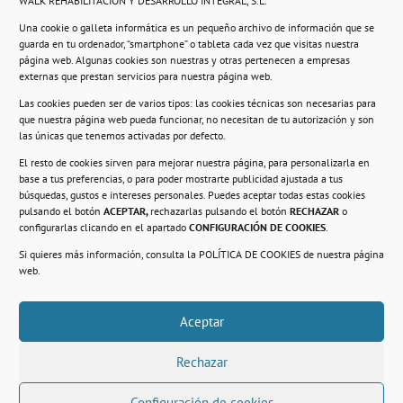
WALK REHABILITACIÓN Y DESARROLLO INTEGRAL, S.L.
Una cookie o galleta informática es un pequeño archivo de información que se
guarda en tu ordenador, “smartphone” o tableta cada vez que visitas nuestra
Información
página web. Algunas cookies son nuestras y otras pertenecen a empresas
externas que prestan servicios para nuestra página web.
Política de privacidad.
Las cookies pueden ser de varios tipos: las cookies técnicas son necesarias para
que nuestra página web pueda funcionar, no necesitan de tu autorización y son
Compromiso con la protección de datos
las únicas que tenemos activadas por defecto.
personales.
El resto de cookies sirven para mejorar nuestra página, para personalizarla en
base a tus preferencias, o para poder mostrarte publicidad ajustada a tus
Política de Cookies.
búsquedas, gustos e intereses personales. Puedes aceptar todas estas cookies
pulsando el botón
ACEPTAR,
rechazarlas pulsando el botón
RECHAZAR
o
configurarlas clicando en el apartado
CONFIGURACIÓN DE COOKIES
.
Si quieres más información, consulta la
POLÍTICA DE COOKIES
de nuestra página
© 2021. Realizado en el Centro de Rehabilitación
Laboral de Usera
web.
Aceptar
.
Rechazar
Configuración de cookies