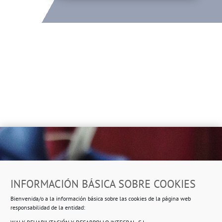
Dirección
INFORMACIÓN BÁSICA SOBRE COOKIES
Ropero Solidario de Usera
Bienvenida/o a la información básica sobre las cookies de la página web
Beasáin 25-33
posterior, local 3 – 28041 Madrid
responsabilidad de la entidad: