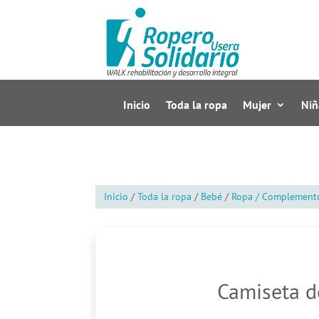
Inicio
Toda la ropa
Mujer
Niñ
Inicio
/
Toda la ropa
/
Bebé
/
Ropa / Complement
Camiseta d