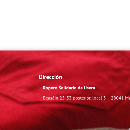
Dirección
Ropero Solidario de Usera
Beasáin 25-33
posterior, local 3 – 28041 M