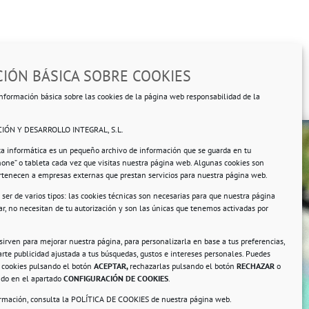
IÓN BÁSICA SOBRE COOKIES
nformación básica sobre las cookies de la página web responsabilidad de la
IÓN Y DESARROLLO INTEGRAL, S.L.
ta informática es un pequeño archivo de información que se guarda en tu
hone” o tableta cada vez que visitas nuestra página web. Algunas cookies son
ertenecen a empresas externas que prestan servicios para nuestra página web.
ser de varios tipos: las cookies técnicas son necesarias para que nuestra página
r, no necesitan de tu autorización y son las únicas que tenemos activadas por
rsonales.
 sirven para mejorar nuestra página, para personalizarla en base a tus preferencias,
rte publicidad ajustada a tus búsquedas, gustos e intereses personales. Puedes
s cookies pulsando el botón
ACEPTAR,
rechazarlas pulsando el botón
RECHAZAR
o
ando en el apartado
CONFIGURACIÓN DE COOKIES
.
ormación, consulta la
POLÍTICA DE COOKIES
de nuestra página web.
a