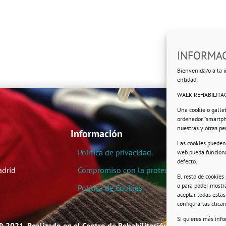
INFORMAC
Bienvenida/o a la i
entidad:
WALK REHABILITAC
Una cookie o galle
ordenador, “smartp
nuestras y otras p
Información
Las cookies pueden 
Política de privacidad.
web pueda funciona
defecto.
adrid
Compromiso con la protección de datos pe
El resto de cookies
o para poder mostra
Política de Cookies.
aceptar todas esta
configurarlas clic
Si quieres más inf
© 2021. Realizado en el Centro de Rehabilitación Laboral de User