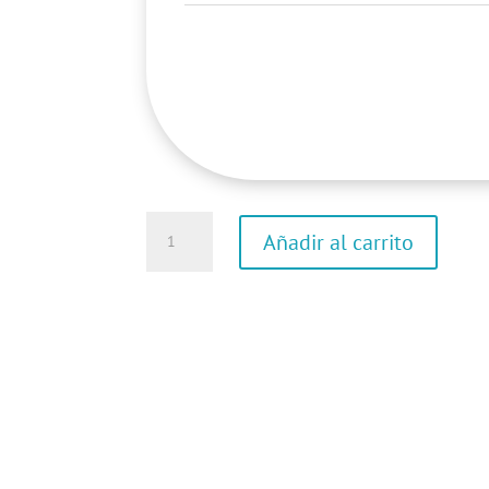
Camiseta
Añadir al carrito
de
manga
corta
cantidad