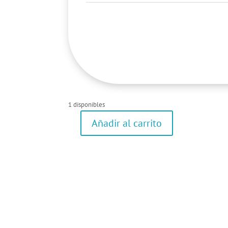
1 disponibles
Añadir al carrito
Camiseta
de
manga
corta
cantidad