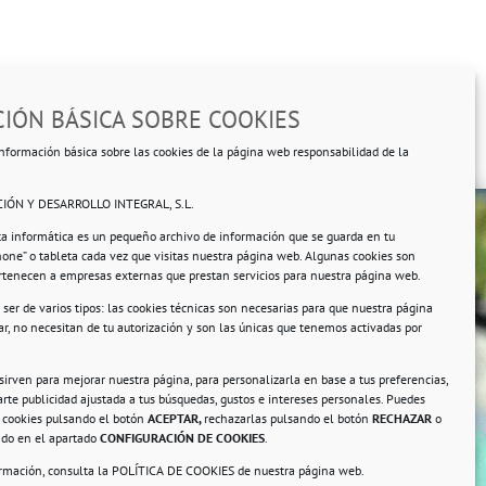
IÓN BÁSICA SOBRE COOKIES
nformación básica sobre las cookies de la página web responsabilidad de la
IÓN Y DESARROLLO INTEGRAL, S.L.
ta informática es un pequeño archivo de información que se guarda en tu
hone” o tableta cada vez que visitas nuestra página web. Algunas cookies son
ertenecen a empresas externas que prestan servicios para nuestra página web.
ser de varios tipos: las cookies técnicas son necesarias para que nuestra página
r, no necesitan de tu autorización y son las únicas que tenemos activadas por
rsonales.
 sirven para mejorar nuestra página, para personalizarla en base a tus preferencias,
rte publicidad ajustada a tus búsquedas, gustos e intereses personales. Puedes
s cookies pulsando el botón
ACEPTAR,
rechazarlas pulsando el botón
RECHAZAR
o
ando en el apartado
CONFIGURACIÓN DE COOKIES
.
ormación, consulta la
POLÍTICA DE COOKIES
de nuestra página web.
a