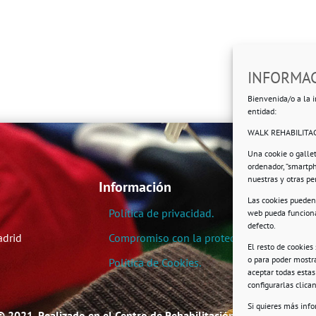
INFORMAC
Bienvenida/o a la i
entidad:
WALK REHABILITAC
Una cookie o galle
ordenador, “smartp
nuestras y otras p
Información
Las cookies pueden 
Política de privacidad.
web pueda funciona
defecto.
adrid
Compromiso con la protección de datos pe
El resto de cookies
o para poder mostra
Política de Cookies.
aceptar todas esta
configurarlas clic
Si quieres más inf
© 2021. Realizado en el Centro de Rehabilitación Laboral de User