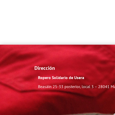
Dirección
Ropero Solidario de Usera
Beasáin 25-33
posterior, local 3 – 28041 M