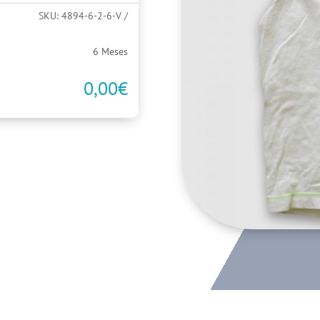
SKU:
4894-6-2-6-V
6 Meses
0,00
€