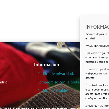
INFORMAC
Bienvenida/o a la i
entidad:
WALK REHABILITAC
Una cookie o galle
ordenador, “smartp
nuestras y otras p
Información
Las cookies pueden 
Política de privacidad.
web pueda funciona
defecto.
adrid
Compromiso con la protección de datos pe
El resto de cookies
o para poder mostra
Política de Cookies.
aceptar todas esta
configurarlas clic
Si quieres más inf
© 2021. Realizado en el Centro de Rehabilitación Laboral de User