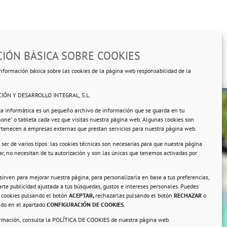
IÓN BÁSICA SOBRE COOKIES
nformación básica sobre las cookies de la página web responsabilidad de la
IÓN Y DESARROLLO INTEGRAL, S.L.
ta informática es un pequeño archivo de información que se guarda en tu
hone” o tableta cada vez que visitas nuestra página web. Algunas cookies son
ertenecen a empresas externas que prestan servicios para nuestra página web.
ser de varios tipos: las cookies técnicas son necesarias para que nuestra página
r, no necesitan de tu autorización y son las únicas que tenemos activadas por
rsonales.
 sirven para mejorar nuestra página, para personalizarla en base a tus preferencias,
rte publicidad ajustada a tus búsquedas, gustos e intereses personales. Puedes
s cookies pulsando el botón
ACEPTAR,
rechazarlas pulsando el botón
RECHAZAR
o
ando en el apartado
CONFIGURACIÓN DE COOKIES
.
ormación, consulta la
POLÍTICA DE COOKIES
de nuestra página web.
a