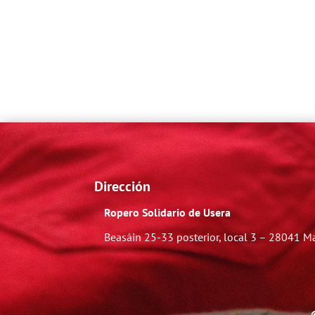
Dirección
Ropero Solidario de Usera
Beasáin 25-33
posterior, local 3 – 28041 M