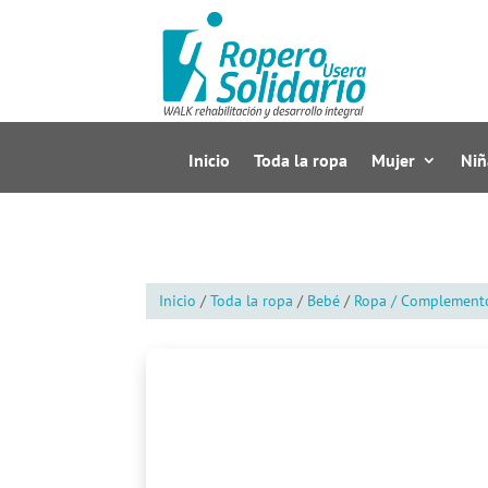
Inicio
Toda la ropa
Mujer
Niñ
Inicio
/
Toda la ropa
/
Bebé
/
Ropa / Complement