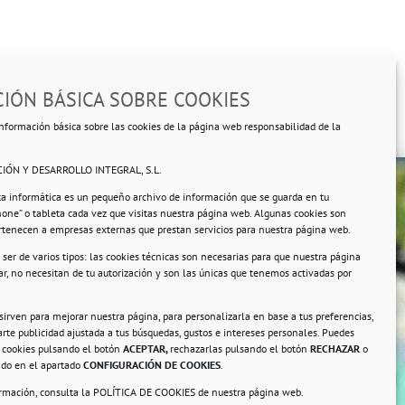
IÓN BÁSICA SOBRE COOKIES
nformación básica sobre las cookies de la página web responsabilidad de la
IÓN Y DESARROLLO INTEGRAL, S.L.
ta informática es un pequeño archivo de información que se guarda en tu
hone” o tableta cada vez que visitas nuestra página web. Algunas cookies son
ertenecen a empresas externas que prestan servicios para nuestra página web.
ser de varios tipos: las cookies técnicas son necesarias para que nuestra página
r, no necesitan de tu autorización y son las únicas que tenemos activadas por
rsonales.
 sirven para mejorar nuestra página, para personalizarla en base a tus preferencias,
rte publicidad ajustada a tus búsquedas, gustos e intereses personales. Puedes
s cookies pulsando el botón
ACEPTAR,
rechazarlas pulsando el botón
RECHAZAR
o
ando en el apartado
CONFIGURACIÓN DE COOKIES
.
ormación, consulta la
POLÍTICA DE COOKIES
de nuestra página web.
a