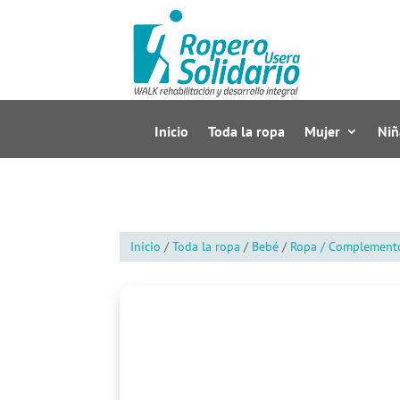
Inicio
Toda la ropa
Mujer
Niñ
Inicio
/
Toda la ropa
/
Bebé
/
Ropa / Complement