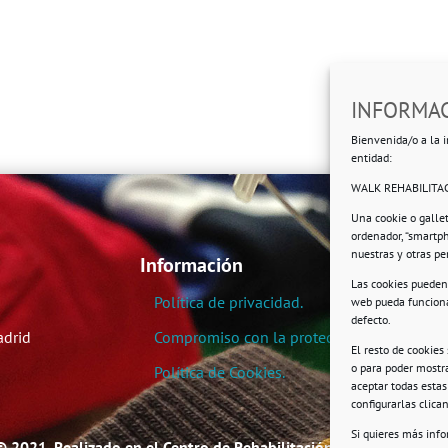
INFORMAC
Bienvenida/o a la i
entidad:
WALK REHABILITAC
Una cookie o galle
ordenador, “smartp
nuestras y otras p
Información
Las cookies pueden 
Política de privacidad.
web pueda funciona
defecto.
adrid
Compromiso con la protección de datos pe
El resto de cookies
o para poder mostra
Política de Cookies.
aceptar todas esta
configurarlas clic
Si quieres más inf
© 2021. Realizado en el Centro de Rehabilitación Laboral de User