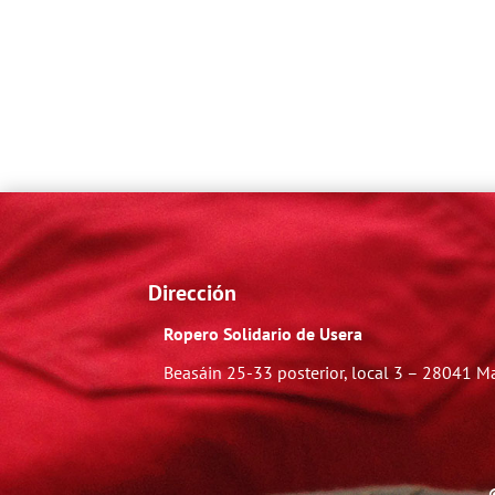
Dirección
Ropero Solidario de Usera
Beasáin 25-33
posterior, local 3 – 28041 M