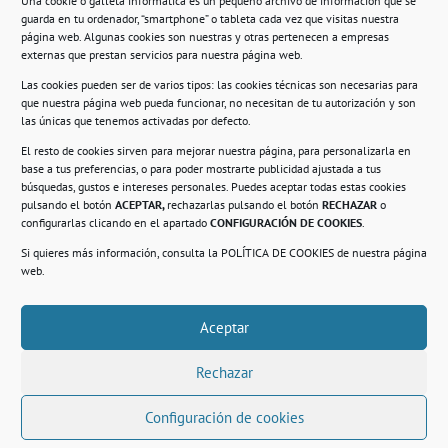
Una cookie o galleta informática es un pequeño archivo de información que se
guarda en tu ordenador, “smartphone” o tableta cada vez que visitas nuestra
Información
página web. Algunas cookies son nuestras y otras pertenecen a empresas
externas que prestan servicios para nuestra página web.
Política de privacidad.
Las cookies pueden ser de varios tipos: las cookies técnicas son necesarias para
que nuestra página web pueda funcionar, no necesitan de tu autorización y son
Compromiso con la protección de datos
las únicas que tenemos activadas por defecto.
personales.
El resto de cookies sirven para mejorar nuestra página, para personalizarla en
base a tus preferencias, o para poder mostrarte publicidad ajustada a tus
Política de Cookies.
búsquedas, gustos e intereses personales. Puedes aceptar todas estas cookies
pulsando el botón
ACEPTAR,
rechazarlas pulsando el botón
RECHAZAR
o
configurarlas clicando en el apartado
CONFIGURACIÓN DE COOKIES
.
Si quieres más información, consulta la
POLÍTICA DE COOKIES
de nuestra página
© 2021. Realizado en el Centro de Rehabilitación
Laboral de Usera
web.
Aceptar
.
Rechazar
Configuración de cookies