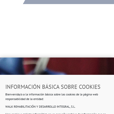
Dirección
INFORMACIÓN BÁSICA SOBRE COOKIES
Ropero Solidario de Usera
Bienvenida/o a la información básica sobre las cookies de la página web
Beasáin 25-33
posterior, local 3 – 28041 Madrid
responsabilidad de la entidad:
WALK REHABILITACIÓN Y DESARROLLO INTEGRAL, S.L.